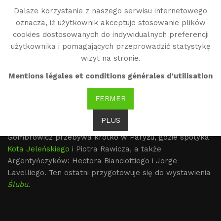
Dalsze korzystanie z naszego serwisu internetowego
WG
oznacza, iż użytkownik akceptuje stosowanie plików
Witold Gombrowicz
cookies dostosowanych do indywidualnych preferencji
użytkownika i pomagających przeprowadzić statystykę
wizyt na stronie.
O krok od Polski : Berlin
Mentions légales et conditions générales d'utilisation
(1963-1964)
FERMER
PLUS
1963
Gombrowicz przebywa krótko w Paryżu, gdzie spotyka
Kota Jeleńskiego
i Piotra Rawicza, a także
Argentyńczyków: Hectora Bianciottiego i Jorge
Lavelliego. Ten ostatni przygotowuje się do wystawienia
Ślubu
.