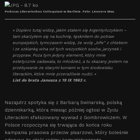
Podczas Literarisches Colloquium w Berlinie. Foto: Léonore Mau.
« Dopiero tutaj widzę, jakim stałem się Argentyńczykiem –
tam skarżyłem się na kuchnię, tęskniłem do potraw
europejskich, tymczasem widzę, że wolę „bife” z chlebem
i ze szklanką wina od tych wszystkich sosów, jarzynek i
przypraw. Poza tym jedyny element, który mnie
estetycznie zadawala, to młodzież, a tu skazany jestem na
przebywanie ze starymi koniami w tym środowisku
literackim, które mnie przeraźliwie nudzi. »
List do brata Janusza z 19 IX 1963 r.
Nazajutrz spotyka się z Barbarą Swinarską, polską
dziennikarką, która miesiąc później ogłosi w Życiu
Literackim sfałszowany wywiad z Gombrowiczem. W
Polsce rozpoczyna się trwająca do końca roku
kampania prasowa przeciw pisarzowi, który boleśnie