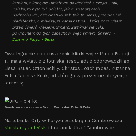
kamieni, z kory, nie umiałbym powiedzieć z czego… tak,
Polska, to było już polskie, jak w Małoszycach,
Bodzechowie, dzieciństwo, tak, tak, to samo, przecież już
niedaleczko, o miedzę, ta sama natura… którą porzuciłem
przed ćwierć wiekiem. Śmierć. Zamknął się cykl,
powróciłem do tych zapachów, więc śmierć. Śmierć. »
Dziennik Paryż - Berlin
Dwa tygodnie po opuszczeniu kliniki wyjeżdża do Francji.
17 maja wylatuje z lotniska Tegel, gdzie odprowadzili go
Lissa Bauer, Otton Schily, Christos Joachimides, Zuzanna
Fels i Tadeusz Kulik, od którego w prezencie otrzymuje
lornetkę.
Gombrowicz opuszcza Berlin Zachodni. Foto: S.Fels.
Na lotnisku Orly w Paryżu oczekują na Gombrowicza
Konstanty Jeleński
i bratanek Józef Gombrowicz.