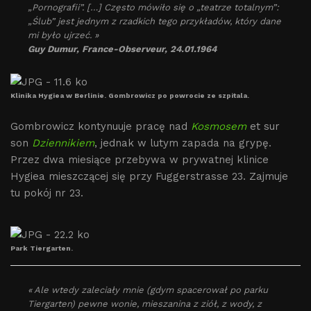
„Pornografii”. […] Często mówiło się o „teatrze totalnym”:
„Ślub” jest jednym z rzadkich tego przykładów, który dane
mi było ujrzeć. »
Guy Dumur, France-Observeur, 24.01.1964
Klinika Hygiea w Berlinie. Gombrowicz po powrocie ze szpitala.
Gombrowicz kontynuuje pracę nad
Kosmosem
et sur
son
Dziennikiem
, jednak w lutym zapada na grypę.
Przez dwa miesiące przebywa w prywatnej klinice
Hygiea mieszczącej się przy Fuggerstrasse 23. Zajmuje
tu pokój nr 23.
Park Tiergarten.
« Ale wtedy zaleciały mnie (gdym spacerował po parku
Tiergarten) pewne wonie, mieszanina z ziół, z wody, z