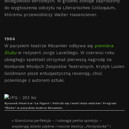
dolegliwości sercowych. W grudniu zostaje zaproszony
do wygłoszenia odczytu na Literarisches Colloquium,
któremu przewodniczy Walter Hasenclever.
1964
W paryskim teatrze Récamier odbywa się
premiera
Ślubu
w reżyserii Jorge Lavelliego. W czerwcu roku
ubiegłego spektakl otrzymał pierwszą nagrodę na
Konkursie Młodych Zespołów Teatralnych. Krytyk Lucien
Goldmann pisze entuzjastyczną recenzję, choć
polemizuje z autorem sztuki.
Rysunek Piem’a w "Le Figaro": Pobrali się i mieli dużo widzów." Program
"Ślubu" w paryskim teatrze Récamier.
« Sceniczna perfekcja – i odwaga pełna spokoju –
wspierają dzieło piękne i mocne twórcy „Ferdydurke” i