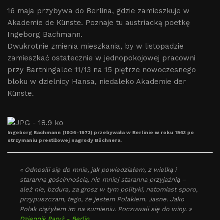
16 maja przybywa do Berlina, gdzie zamieszkuje w
Akademie de Künste. Poznaje tu austriacką poetkę
Ingeborg Bachmann.
Dwukrotnie zmienia mieszkania, by w listopadzie
zamieszkać ostatecznie w jednopokojowej pracowni
przy Bartningalee 11/13 na 15 piętrze nowoczesnego
bloku w dzielnicy Hansa, niedaleko Akademie der
Künste.
Ingeborg Bachmann (1926-1973) przebywała w Berlinie w roku 1963 po
otrzymaniu prestiżowej nagrody Büchnera.
« Odnosili się do mnie, jak powiedziałem, z wielką i
staranną gościnnością, nie mniej staranna przyjaźnią –
ależ nie, bzdura, za grosz w tym polityki, natomiast sporo,
przypuszczam, tego, że jestem Polakiem. Jasne. Jako
Polak ciążyłem im na sumieniu. Poczuwali się do winy. »
Dziennik Paryż - Berlin