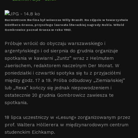
Burmistrzem Berlina był wówczas Willy Brandt. Na zdjęciu w towarzystwie
Günthera Grassa, przyszłego laureata literackiej nagrody Nobla. Witold
Gombrowicz poznał Grassa w roku 1963.
Próbuje wrócić do obyczaju warszawskiego i
argentyńskiego i od sierpnia do grudnia organizuje
spotkania w kawiarni „Zuntz” wraz z Helmutem
Jaerischem, redaktorem naczelnym Der Monat. W
poniedziałki i czwartki spotyka się tu z przyjaciółmi
między godz. 17 a 19. Próba odbudowy „Ziemiańskiej”
lub „Rexa” kończy się jednak niepowodzeniem i
ostatecznie 20 grudnia Gombrowicz zawiesza te
spotkania.
18 lipca uczestniczy w «Lesung» zorganizowanym przez
prof. Waltera Höllerera w międzynarodowym centrum
studenckim Eichkamp.