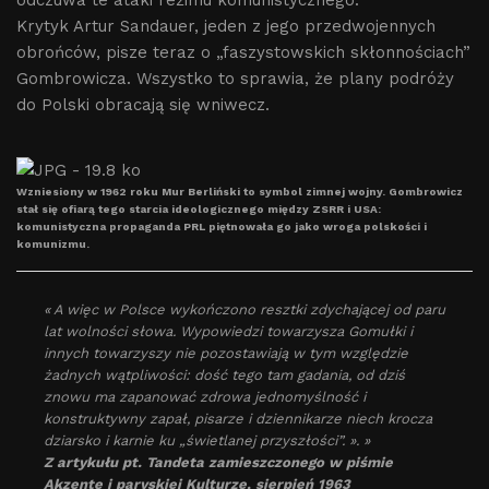
odczuwa te ataki reżimu komunistycznego.
Krytyk Artur Sandauer, jeden z jego przedwojennych
obrońców, pisze teraz o „faszystowskich skłonnościach”
Gombrowicza. Wszystko to sprawia, że plany podróży
do Polski obracają się wniwecz.
Wzniesiony w 1962 roku Mur Berliński to symbol zimnej wojny. Gombrowicz
stał się ofiarą tego starcia ideologicznego między ZSRR i USA:
komunistyczna propaganda PRL piętnowała go jako wroga polskości i
komunizmu.
« A więc w Polsce wykończono resztki zdychającej od paru
lat wolności słowa. Wypowiedzi towarzysza Gomułki i
innych towarzyszy nie pozostawiają w tym względzie
żadnych wątpliwości: dość tego tam gadania, od dziś
znowu ma zapanować zdrowa jednomyślność i
konstruktywny zapał, pisarze i dziennikarze niech krocza
dziarsko i karnie ku „świetlanej przyszłości”. ». »
Z artykułu pt. Tandeta zamieszczonego w piśmie
Akzente i paryskiej Kulturze, sierpień 1963