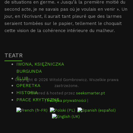
de situations en germe. « Jusqu’à la première moitié du
second acte, je ne savais pas où je voulais en venir ». Un
jour, en l’écrivant, il aurait tant pleuré que des larmes
seraient tombées sur le papier, tellement le choquait
cette vision de la cohérence intérieure du malheur.
TEATR
IWONA, KSIĘŻNICZKA
BURGUNDA
ŚLUB
Copyright © 2026 Witold Gombrowicz. Wszelkie prawa
OPERETKA
zastrzeżone.
HISTORIA
Powered & hosted przez
seeksmarter.pt
PRACE KRYTYCZNE
|
Polityka prywatności
|