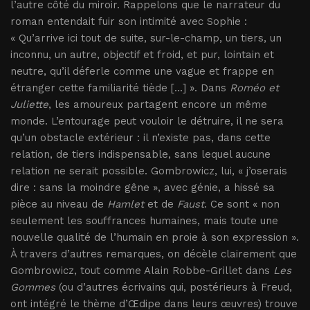
l’autre côté du miroir. Rappelons que le narrateur du
roman entendait fuir son intimité avec Sophie :
« Qu’arrive ici tout de suite, sur-le-champ, un tiers, un
inconnu, un autre, objectif et froid, et pur, lointain et
neutre, qu’il déferle comme une vague et frappe en
étranger cette familiarité tiède [...] ». Dans
Roméo et
Juliette
, les amoureux partagent encore un même
monde. L’entourage peut vouloir le détruire, il ne sera
qu’un obstacle extérieur : il n’existe pas, dans cette
relation, de tiers indispensable, sans lequel aucune
relation ne serait possible. Gombrowicz, lui, « j’oserais
dire : sans la moindre gêne », avec génie, a hissé sa
pièce au niveau de
Hamlet
et de
Faust
. Ce sont « non
seulement les souffrances humaines, mais toute une
nouvelle qualité de l’humain en proie à son expression ».
À travers d’autres remarques, on décèle clairement que
Gombrowicz, tout comme Alain Robbe-Grillet dans
Les
Gommes
(ou d’autres écrivains qui, postérieurs à Freud,
ont intégré le thème d’Œdipe dans leurs œuvres) trouve