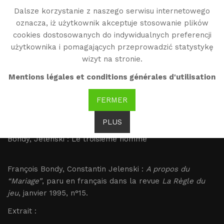
Dalsze korzystanie z naszego serwisu internetowego
WG
oznacza, iż użytkownik akceptuje stosowanie plików
Witold Gombrowicz
cookies dostosowanych do indywidualnych preferencji
użytkownika i pomagających przeprowadzić statystykę
wizyt na stronie.
Bondy, Jelenski : Le
Mentions légales et conditions générales d'utilisation
troisième homme
FERMER
Brak tłumaczenia
PLUS
Bondy, Jelenski : Le troisième homme
François Bondy, Constantin Jelenski :
A propos du
“Mariage”
, paru en français dans la revue
La Règle du
jeu
, janvier 1995, n°15.
Extrait :