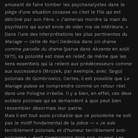
amusant de faire tomber les psychanalystes dans le
piège d’une situation cocasse où c’est le Fils qui est
détrôné par son Père. « J’aimerais mordre la main du
psychiatre qui aurait envie de vider ma vie intérieure. »
Dans l’une des interprétations les plus pertinentes du
Mariage
— celle de Karl Dedecius dans
Un drame
comme parodie du drame
(parue dans
Akzente
en août
1971), sa polonité est mise en relief, de même que les
liens essentiels qui la relient aux prédécesseurs comme
aux successeurs (Mrozek, par exemple, avec
Tango
)
polonais de Gombrowicz. Certes, il est possible que
Le
Mariage
puisse se comprendre comme un retour réel
dans une Pologne irréelle. Il y a bien, en effet, ces deux
soldats polonais qui se demandent à quoi peut bien
ressembler désormais leur patrie.
Mais il est tout aussi probable que ce polonisme ne soit
pas le motif fondamental de la pièce — « Je suis
terriblement polonais, et d’humeur terriblement anti-
polonaise », écrit Gombrowicz dans son
Journal
. Les