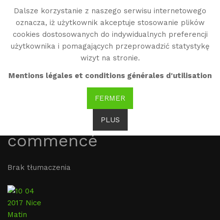
Dalsze korzystanie z naszego serwisu internetowego
WG
oznacza, iż użytkownik akceptuje stosowanie plików
Witold Gombrowicz
cookies dostosowanych do indywidualnych preferencji
użytkownika i pomagających przeprowadzić statystykę
wizyt na stronie.
10.04.2017 Nice-Matin :
Mentions légales et conditions générales d'utilisation
Les travaux de la
FERMER
rénovation de la Villa
Alexandrine à Vence ont
PLUS
commencé
Brak tłumaczenia