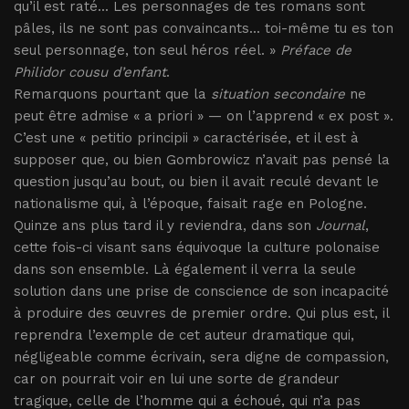
qu’il est raté... Les personnages de tes romans sont
pâles, ils ne sont pas convaincants... toi-même tu es ton
seul personnage, ton seul héros réel. »
Préface de
Philidor cousu d’enfant
.
Remarquons pourtant que la
situation secondaire
ne
peut être admise « a priori » — on l’apprend « ex post ».
C’est une « petitio principii » caractérisée, et il est à
supposer que, ou bien Gombrowicz n’avait pas pensé la
question jusqu’au bout, ou bien il avait reculé devant le
nationalisme qui, à l’époque, faisait rage en Pologne.
Quinze ans plus tard il y reviendra, dans son
Journal
,
cette fois-ci visant sans équivoque la culture polonaise
dans son ensemble. Là également il verra la seule
solution dans une prise de conscience de son incapacité
à produire des œuvres de premier ordre. Qui plus est, il
reprendra l’exemple de cet auteur dramatique qui,
négligeable comme écrivain, sera digne de compassion,
car on pourrait voir en lui une sorte de grandeur
tragique, celle de l’homme qui a échoué, qui n’a pas