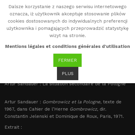
Dalsze korzystanie z naszego serwisu internetowego
WG
oznacza, iż użytkownik akceptuje stosowanie plików
Witold Gombrowicz
cookies dostosowanych do indywidualnych preferencji
użytkownika i pomagających przeprowadzić statystykę
wizyt na stronie.
Sandauer : La situation
Mentions légales et conditions générales d'utilisation
secondaire de la Pologne
FERMER
Brak tłumaczenia
PLUS
Artur Sandauer : La situation secondaire de la Pologne
Artur Sandauer :
Gombrowicz et la Pologne
, texte de
1967, dans Cahier de l’Herne
Gombrowicz
, dir.
Constantin Jelenski et Dominique de Roux, Paris, 1971.
Extrait :