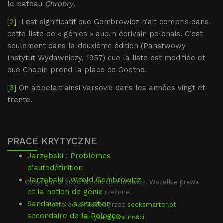
le bateau
Chrobry
.
[
2
] Il est significatif que Gombrowicz n’ait compris dans
cette liste de « génies » aucun écrivain polonais. C’est
seulement dans la deuxième édition (Panstwowy
Instytut Wydawniczy, 1957) que la liste est modifiée et
que Chopin prend la place de Goethe.
[
3
] On appelait ainsi Varsovie dans les années vingt et
trente.
PRACE KRYTYCZNE
Jarzębski : Problèmes
d’autodéfinition
Jarzębski : Witold Gombrowicz
Copyright © 2026 Witold Gombrowicz. Wszelkie prawa
et la notion de génie
zastrzeżone.
Sandauer : La situation
Powered & hosted przez
seeksmarter.pt
secondaire de la Pologne
|
Polityka prywatności
|