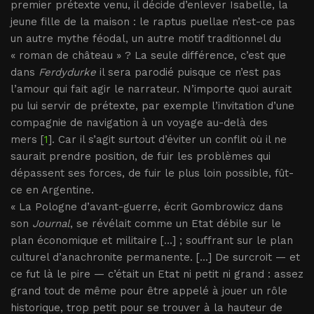
premier prétexte venu, il décide d’enlever Isabelle, la
jeune fille de la maison : le raptus puellae n’est-ce pas
un autre mythe féodal, un autre motif traditionnel du
« roman de château » ? La seule différence, c’est que
dans
Ferdydurke
il sera parodié puisque ce n’est pas
l’amour qui fait agir le narrateur. N’importe quoi aurait
pu lui servir de prétexte, par exemple l’invitation d’une
compagnie de navigation à un voyage au-delà des
mers [
1
]. Car il s’agit surtout d’éviter un conflit où il ne
saurait prendre position, de fuir les problèmes qui
dépassent ses forces, de fuir le plus loin possible, fût-
ce en Argentine.
« La Pologne d’avant-guerre, écrit Gombrowicz dans
son
Journal
, se révélait comme un Etat débile sur le
plan économique et militaire [...] ; souffrant sur le plan
culturel d’anachronite permanente. [...] De surcroit — et
ce fut là le pire — c’était un Etat ni petit ni grand : assez
grand tout de même pour être appelé à jouer un rôle
historique, trop petit pour se trouver à la hauteur de