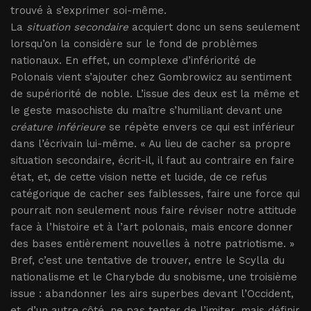
trouvé à s’exprimer soi-même.
La
situation secondaire
acquiert donc un sens seulement
lorsqu’on la considère sur le fond de problèmes
nationaux. En effet, un complexe d’infériorité de
Polonais vient s’ajouter chez Gombrowicz au sentiment
de supériorité de noble. L’issue des deux est la même et
le geste masochiste du maître s’humiliant devant une
créature inférieure
se répète envers ce qui est inférieur
dans l’écrivain lui-même. « Au lieu de cacher sa propre
situation secondaire, écrit-il, il faut au contraire en faire
état, et, de cette vision nette et lucide, de ce refus
catégorique de cacher ses faiblesses, faire une force qui
pourrait non seulement nous faire réviser notre attitude
face à l’histoire et à l’art polonais, mais encore donner
des bases entièrement nouvelles à notre patriotisme. »
Bref, c’est une tentative de trouver, entre le Scylla du
nationalisme et le Charybde du snobisme, une troisième
issue : abandonner les airs superbes devant l’Occident,
et, d’un autre côté, ne pas tenter de l’imiter, mais définir