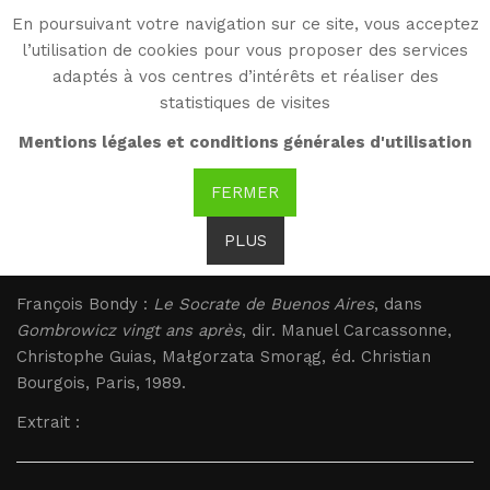
En poursuivant votre navigation sur ce site, vous acceptez
WG
l’utilisation de cookies pour vous proposer des services
Witold Gombrowicz
adaptés à vos centres d’intérêts et réaliser des
statistiques de visites
Bondy : Gombrowicz et
Mentions légales et conditions générales d'utilisation
Sartre
FERMER
PLUS
Bondy : Gombrowicz et Sartre
François Bondy :
Le Socrate de Buenos Aires
, dans
Gombrowicz vingt ans après
, dir. Manuel Carcassonne,
Christophe Guias, Małgorzata Smorąg, éd. Christian
Bourgois, Paris, 1989.
Extrait :