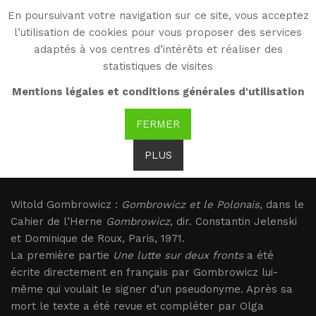
En poursuivant votre navigation sur ce site, vous acceptez
WG
l’utilisation de cookies pour vous proposer des services
Witold Gombrowicz
adaptés à vos centres d’intérêts et réaliser des
statistiques de visites
Gombrowicz : Une
Mentions légales et conditions générales d'utilisation
guerre sur deux fronts
FERMER
PLUS
Gombrowicz : Une guerre sur deux fronts
Witold Gombrowicz :
Gombrowicz et le Polonais
, dans le
Cahier de l’Herne
Gombrowicz
, dir. Constantin Jelenski
et Dominique de Roux, Paris, 1971.
La première partie
Une lutte sur deux fronts
a été
écrite directement en français par Gombrowicz lui-
même qui voulait le signer d’un pseudonyme. Après sa
mort le texte a été revue et compléter par Olga