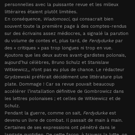
personnelles avec la puissante revue et les milieux
littéraires étaient plutôt limitées.
En conséquence,
Wiadomosci
, qui consacrait bien
souvent toute la première page à des comptes-rendus
sur des écrivains assez médiocres, a signalé la parution
du volume de contes et, plus tard, de
Ferdydurke
par
des « critiques » pas trop longues ni trop en vue.
Ajoutons que les deux autres avant-gardistes polonais,
aujourd’hui célèbres, Bruno Schulz et Stanislaw
Witkiewicz,, n’ont pas eu plus de chance. Le rédacteur
Grydzewski préférait décidément une littérature plus
plate. Dommage ! Car sa revue pouvait beaucoup
accélérer l’installation définitive de Gombrowicz dans
les lettres polonaises ; et celles de Witkiewicz et de
Schulz.
Pendant la guerre, comme on sait,
Ferdydurke
est
devenu un livre de combat. Il passait de main à main.
Certaines de ses expressions ont pénétré dans le
langage quotidien. De cette façon, à travers la lutte, on