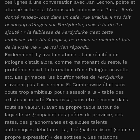
ces lignes à une conversation avec Jan Lechon, poète et
attaché culturel à l’Ambassade polonaise à Paris :
Il m’a
donné rendez-vous dans un café, rue Bracka. Il m’a fait
beaucoup d’éloges sur
Ferdydurke
, mais à la fin il a
ajouté : « la faiblesse de
Ferdydurke
c’est cette
ambiance de « fils à papa », ce roman se maintient loin
de la vraie vie ». Je n’ai rien répondu.
Evidemment il y avait un abîme... La « réalité » en
Pologne c’était alors, comme maintenant du reste, le
problème social, la formation d’une Pologne nouvelle,
etc. Les grimaces, les bouffonneries de
Ferdydurke
n’avaient pas l’air sérieux. Et Gombrowicz était sans
doute trop ambitieux pour s’asseoir à la « table des
artistes » au café Ziemanska, sans être reconnu dans
toute sa valeur. Il avait sa propre table autour de
laquelle se groupaient des poètes de province, des
ratés, des graphomanes et quelques talents
authentiques débutants. Là, il régnait en disant (selon sa
propre expression) « des sottises ». Ses relations