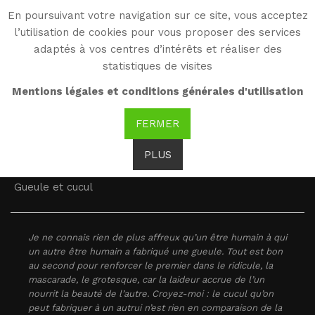
En poursuivant votre navigation sur ce site, vous acceptez
WG
l’utilisation de cookies pour vous proposer des services
Witold Gombrowicz
adaptés à vos centres d’intérêts et réaliser des
statistiques de visites
Mots clés : gueule,
Mentions légales et conditions générales d'utilisation
cucul, immaturité, forme
FERMER
PLUS
Mots clés : gueule, cucul, immaturité, forme
Gueule et cucul
Je ne connais rien de plus affreux qu’un être humain à qui
un autre être humain a fabriqué une gueule. Tout est bon
au second pour renforcer le premier dans le ridicule, la
mascarade, le grotesque, car la laideur accrue de l’un
nourrit la beauté de l’autre. Croyez-moi : le cucul qu’on
peut fabriquer à un autrui n’est rien en comparaison de la