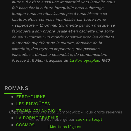
autres. Il existe aussi une immaturité vers laquelle nous
fait basculer la culture lorsqu’elle nous submerge,
lorsque nous ne réussissons pas à nous hisser à sa
hauteur. Nous sommes infantilisés par toute forme
« supérieure ». L’homme, tourmenté par son masque, se
fabriquera à son propre usage et en cachette une sorte
de sous-culture : un monde construit avec les déchets
du monde supérieur de la culture, domaine de la
camelote, des mythes impubères, des passions
inavouées… domaine secondaire, de compensation.
Préface à l’édition française de
La Pornographie
, 1960
ROMANS
FERDYDURKE
LES ENVOÛTÉS
TRANS-ATLANTIQUE
Copyright © 2026 Witold Gombrowicz - Tous droits réservés
LA PORNOGRAPHIE
Alimenté et hébergé par
seekmarter.pt
COSMOS
|
Mentions légales
|