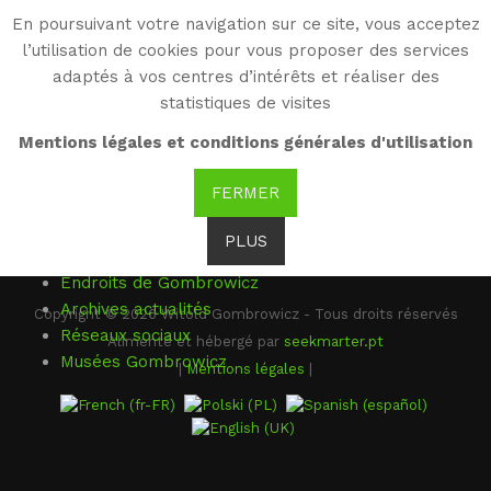
En poursuivant votre navigation sur ce site, vous acceptez
WG
l’utilisation de cookies pour vous proposer des services
Witold Gombrowicz
adaptés à vos centres d’intérêts et réaliser des
statistiques de visites
Mentions légales et conditions générales d'utilisation
Hotspots par
compojoom.com
FERMER
MONDE WG
PLUS
Gombrowicz dans le monde
Endroits de Gombrowicz
Archives actualités
Copyright © 2026 Witold Gombrowicz - Tous droits réservés
Réseaux sociaux
Alimenté et hébergé par
seekmarter.pt
Musées Gombrowicz
|
Mentions légales
|