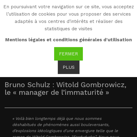
En poursuivant votre navigation sur ce site, vous acceptez
WG
l’utilisation de cookies pour vous proposer des services
Witold Gombrowicz
adaptés à vos centres d’intérêts et réaliser des
statistiques de visites
Vu par...
Mentions légales et conditions générales d'utilisation
FERMER
PLUS
Bruno Schulz : Witold Gombrowicz,
le « manager de l’immaturité »
« Voilà bien longtemps déjà que nous sommes
déshabitués de phénomènes aussi bouleversants,
d’explosions idéologiques d’une envergure telle que le
roman de Witold Gombrowicz, “Ferdydurke”. Nous nous