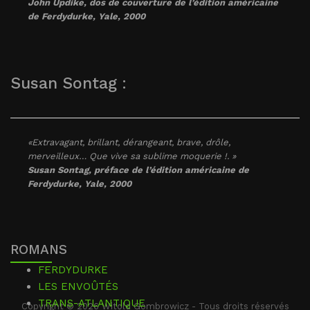
John Updike, dos de couverture de l’édition américaine
de
Ferdydurke
, Yale, 2000
Susan Sontag :
«Extravagant, brillant, dérangeant, brave, drôle,
merveilleux… Que vive sa sublime moquerie !. »
Susan Sontag, préface de l’édition américaine de
Ferdydurke
, Yale, 2000
ROMANS
FERDYDURKE
LES ENVOÛTÉS
TRANS-ATLANTIQUE
Copyright © 2026 Witold Gombrowicz - Tous droits réservés