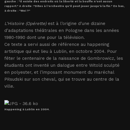
gauche : "Il existe des endroits où la liberté et la bouffe n’ont aucun
rapport." A droite :"Dites à l’orchestre qu’il peut jouer jusqu’à la fin." En bas,
à droite : "Moi ?"
L’Histoire (Opérette)
est à l’origine d’une dizaine
d’adaptations théâtrales en Pologne dans les années
1980-1990 dont une pour la télévision.
Ce texte a servi aussi de référence au happening
artistique qui eut lieu à Lublin, en octobre 2004. Pour
fêter le centenaire de la naissance de Gombrowicz, les
étudiants ont inventé un dialogue entre Witold sculpté
en polyester, et l’imposant monument du maréchal
Piłsudski sur son cheval, qui se trouve au centre de la
ville.
Happening à Lublin en 2004.