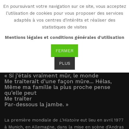
En poursuivant votre navigation sur ce site, vous acceptez
WG
l’utilisation de cookies pour vous proposer des services
Witold Gombrowicz
adaptés à vos centres d’intérêts et réaliser des
statistiques de visites
Mises en scènes
Mentions légales et conditions générales d'utilisation
FERMER
PLUS
« Si j’étais vraiment mûr, le monde
Me traiterait d’une façon mûre... Hélas,
Même ma famille la plus proche pense
qu’elle peut
Me traiter
Par-dessous la jambe. »
La première mondiale de
L’Histoire
eut lieu en avril 1977
à Munich, en Allemagne, dans la mise en scène d’Andras