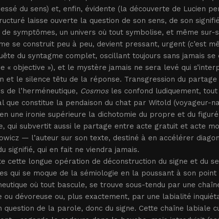
essé du sens) et, enfin, évidente (la découverte de Lucien pend
tructuré laisse ouverte la question de son sens, de son signif
 de symptômes, un univers où tout symbolise, et même sur-sig
e se construit peu à peu, devient pressant, urgent (c’est mêm
uête du syntagme complet, oscillant toujours sans jamais se 
re « objective »), et le mystère jamais ne sera levé qui s’inte
n et le silence têtu de la réponse. Transgression du partage 
rs de l’herméneutique,
Cosmos
les confond ludiquement, tou
l que constitue la pendaison du chat par Witold (voyageur-n
 en une ironie supérieure la dichotomie du propre et du figur
re, qui subvertit aussi le partage entre acte gratuit et acte m
icz — l’auteur sur son texte, destiné à en accélérer diagon
u signifié, qui en fait ne viendra jamais.
te cette longue opération de déconstruction du signe et du s
es qui se moque de la sémiologie en la poussant à son point 
utique où tout bascule, se trouve sous-tendu par une chaîne
 ou dévoreuse ou, plus exactement, par une labialité inquiéta
 question de la parole, donc du signe. Cette chaîne labiale c