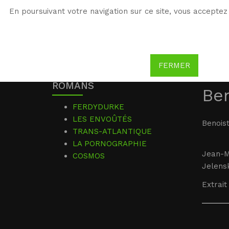
En poursuivant votre navigation sur ce site, vous acceptez 
WG
Witold Gombrowicz
FERMER
ROMANS
Ben
FERDYDURKE
LES ENVOÛTÉS
Benoist
TRANS-ATLANTIQUE
LA PORNOGRAPHIE
Jean-M
COSMOS
Jelensk
Extrait 