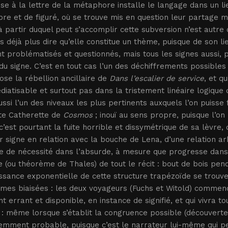
se à la lettre de la métaphore installe le langage dans un l
re et de figuré, où se trouve mis en question leur partage mê
 à partir duquel peut s’accomplir cette subversion n’est autre
 déjà plus dire qu’elle constitue un thème, puisque de son l
t problématisés et questionnés, mais tous les signes aussi, p
 signe. C’est en tout cas l’un des déchiffrements possibles
se la rébellion ancillaire de
Dans l’escalier de service
, et q
iatisable et surtout pas dans la tristement linéaire logique q
ussi l’un des niveaux les plus pertinents auxquels l’on puisse 
te Catherette de
Cosmos
; inouï au sens propre, puisque l’on
c’est pourtant la fuite horrible et dissymétrique de sa lèvre
 signe en relation avec la bouche de Lena, d’une relation arb
 de nécessité dans l’absurde, à mesure que progresse dans 
 (ou théorème de Thales) de tout le récit : bout de bois pen
ssance exponentielle de cette structure trapézoïde se trouve
rmes biaisées : les deux voyageurs (Fuchs et Witold) commen
ant errant et disponible, en instance de signifié, et qui vivra 
i : même lorsque s’établit la congruence possible (découverte
mment probable, puisque c’est le narrateur lui-même qui pe