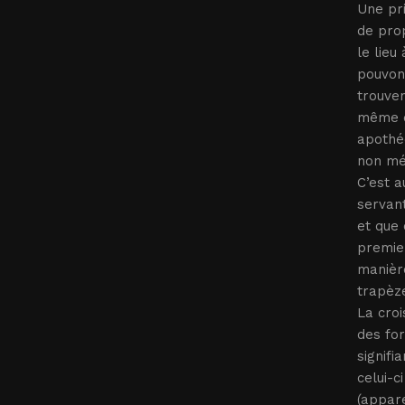
Une pri
de prop
le lieu
pouvons
trouven
même du
apothéo
non méd
C’est a
servan
et que 
premier
manière
trapèze
La croi
des fo
signifi
celui-c
(appare