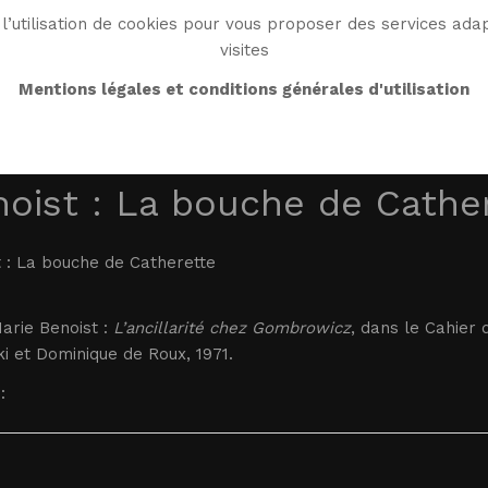
l’utilisation de cookies pour vous proposer des services adap
visites
BIO
OEUVRE
BIBLIO
MONDE WG
ENDRO
Mentions légales et conditions générales d'utilisation
oist : La bouche de Cathe
 : La bouche de Catherette
arie Benoist :
L’ancillarité chez Gombrowicz
, dans le Cahier
i et Dominique de Roux, 1971.
: