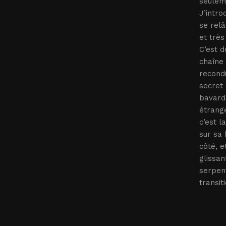
seuleme
J’intro
se relâ
et très
C’est d
chaîne 
recondu
secret 
bavarde
étrange
c’est l
sur sa
côté, e
glissan
serpent
transit