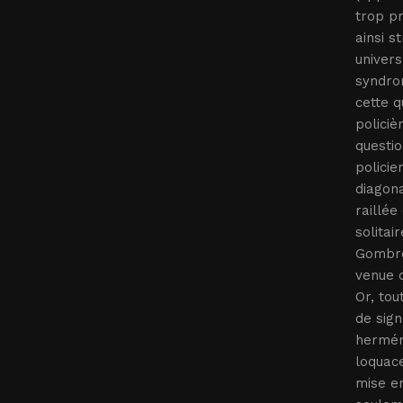
trop pr
ainsi s
univers
syndrom
cette q
policiè
questio
policie
diagona
raillée
solitai
Gombrow
venue d
Or, tou
de sign
herméne
loquace
mise en