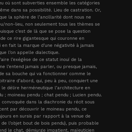
ieu où sont subverties ensemble les catégories
me dans sa possibilité. Lieu de castration. Or,
 que la sphère de l’ancillarité dont nous ne
ieu/non-lieu, non seulement tous les thèmes se
uisque c’est de là que se pose la question
 de ce rire gigantesque qui couronne en
ui en fait la marque d’une négativité à jamais
ue l’on appelle dialectique.
faire l’exégèse de ce statut inouï de la
 ne l’entend jamais parler, ou presque jamais,
, de sa bouche qui va fonctionner comme le
itraire d’abord, qui, peu à peu, conquiert une
le délire herméneutique l’architecture en
du ; moineau pendu ; chat pendu ; Lucien pendu.
 convoquée dans la diachronie du récit sous
cent par découvrir le moineau pendu, ce
toujours en sursis par rapport à la venue de
 de l’objet bout de bois pendu), puis probable
nd le chat, démiurge impatient, maïeuticien