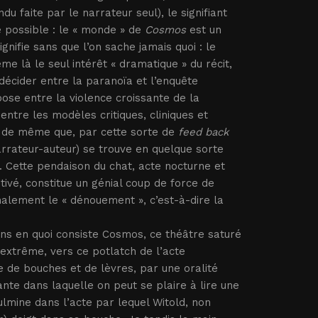
u faite par le narrateur seul), le signifiant
ié possible : le « monde » de
Cosmos
est un
nifie sans que l’on sache jamais quoi : le
e là le seul intérêt « dramatique » du récit,
décider entre la paranoïa et l’enquête
rpose entre la violence croissante de la
entre les modèles critiques, cliniques et
t de même que, par cette sorte de
feed back
arrateur-auteur) se trouve en quelque sorte
é. Cette pendaison du chat, acte nocturne et
otivé, constitue un génial coup de force de
alement le « dénouement », c’est-à-dire la
ens en quoi consiste Cosmos, ce théâtre saturé
extrême, vers ce potlatch de l’acte
 de bouches et de lèvres, par une oralité
nte dans laquelle on peut se plaire à lire une
ulmine dans l’acte par lequel Witold, non