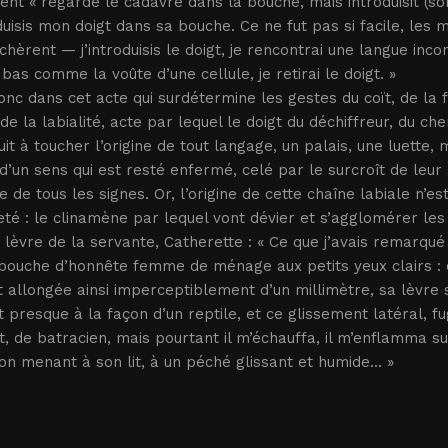
nt « regarde le cadavre dans la bouche, mais introduisit (son
duisis mon doigt dans sa bouche. Ce ne fut pas si facile, les 
chèrent — j’introduisis le doigt, je rencontrai une langue inco
 bas comme la voûte d’une cellule, je retirai le doigt. »
onc dans cet acte qui surdétermine les gestes du coït, de la f
de la labialité, acte par lequel le doigt du déchiffreur, du ch
it à toucher l’origine de tout langage, un palais, une luette, 
d’un sens qui est resté enfermé, celé par le surcroît de leur
 de tous les signes. Or, l’origine de cette chaîne labiale n’
té : le clinamène par lequel vont dévier et s’agglomérer le
a lèvre de la servante, Catherette : « Ce que j’avais remarqu
 bouche d’honnête femme de ménage aux petits yeux clairs :
t allongée ainsi imperceptiblement d’un millimètre, sa lèvre
t presque à la façon d’un reptile, et ce glissement latéral, fu
, de batracien, mais pourtant il m’échauffa, il m’enflamma s
ion menant à son lit, à un péché glissant et humide... »