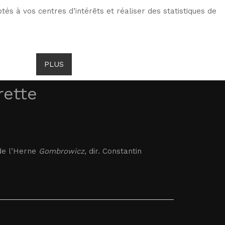
tés à vos centres d’intérêts et réaliser des statistiques de
ITS DE GOMBROWICZ
ACTUALITÉS
PLUS
rette
 de l’Herne
Gombrowicz
, dir. Constantin