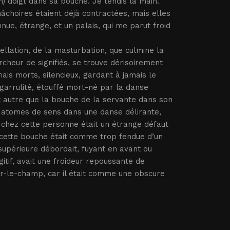
) doigt dans sa bouche. Je tendis la main.
mâchoires étaient déjà contractées, mais elles
nnue, étrange, et un palais, qui me parut froid
ellation, de la masturbation, que culmine la
ercheur de signifiés, se trouve dérisoirement
mais morts, silencieux, gardant à jamais le
 garrulité, étouffé mort-né par la danse
est autre que la bouche de la servante dans son
s atomes de sens dans une danse délirante,
é chez cette personne était un étrange défaut
 cette bouche était comme trop fendue d’un
 supérieure débordait, fuyant en avant ou
gitif, avait une froideur repoussante de
ur-le-champ, car il était comme une obscure