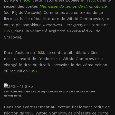
Ecrite en
1930
, cette histoire est publiée en
1933
, dans le
recueil des contes
Mémoires du temps de l’immaturité
(éd. Rój de Varsovie). Comme les autres textes de ce
livre qui fut le début littéraire de Witold Gombrowicz, le
conte philosophique
Aventures
-
Przygody
est repris en
1957
, dans un volume élargi titré
Bakakaï
(éd.WL de
Cracovie).
Dans l’édition de
1933
, ce conte était intitulé « Cinq
minutes avant de s’endormir ». Witold Gombrowicz a
changé le titre du titre à l’occasion la deuxième édition
du recueil en
1957
.
Les récits maritimes de Joseph Conrad ont très tôt inspiré Witold
Gombrowicz.
Dans son avertissement au lecteur, finalement retiré de
l’édition de 1933, Witold Gombrowicz présente ce conte