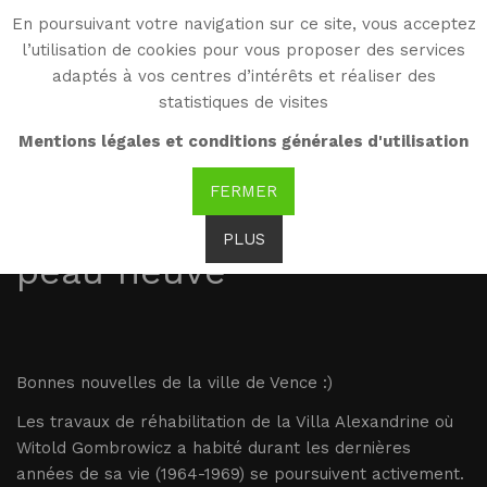
En poursuivant votre navigation sur ce site, vous acceptez
WG
l’utilisation de cookies pour vous proposer des services
Witold Gombrowicz
adaptés à vos centres d’intérêts et réaliser des
statistiques de visites
01.02.2017 : La Villa
Mentions légales et conditions générales d'utilisation
Alexandrine où habitait
FERMER
Witold Gombrowicz fait
PLUS
peau neuve
Bonnes nouvelles de la ville de Vence :)
Les travaux de réhabilitation de la Villa Alexandrine où
Witold Gombrowicz a habité durant les dernières
années de sa vie (1964-1969) se poursuivent activement.