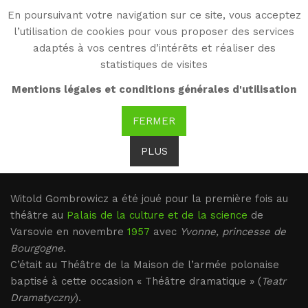
En poursuivant votre navigation sur ce site, vous acceptez
WG
l’utilisation de cookies pour vous proposer des services
Witold Gombrowicz
adaptés à vos centres d’intérêts et réaliser des
statistiques de visites
Mises en scènes
Mentions légales et conditions générales d'utilisation
FERMER
PLUS
Witold Gombrowicz a été joué pour la première fois au
théâtre au
Palais de la culture et de la science
de
Varsovie en novembre
1957
avec
Yvonne, princesse de
Bourgogne
.
C’était au Théâtre de la Maison de l’armée polonaise
baptisé à cette occasion « Théâtre dramatique » (
Teatr
Dramatyczny
).