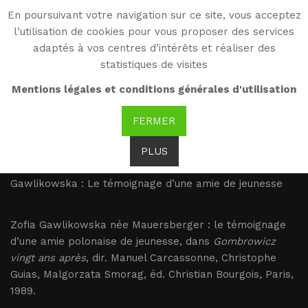
En poursuivant votre navigation sur ce site, vous acceptez
WG
l’utilisation de cookies pour vous proposer des services
Witold Gombrowicz
adaptés à vos centres d’intérêts et réaliser des
statistiques de visites
Gawlikowska : Le
Mentions légales et conditions générales d'utilisation
témoignage d’une amie
FERMER
de jeunesse
PLUS
Gawlikowska : Le témoignage d’une amie de jeunesse
Zofia Gawlikowska née Mauersberger : le témoignage
d’une amie polonaise de jeunesse, dans
Gombrowicz
vingt ans après
, dir. Manuel Carcassonne, Christophe
Guias, Malgorzata Smorag, éd. Christian Bourgois, Paris,
1989.