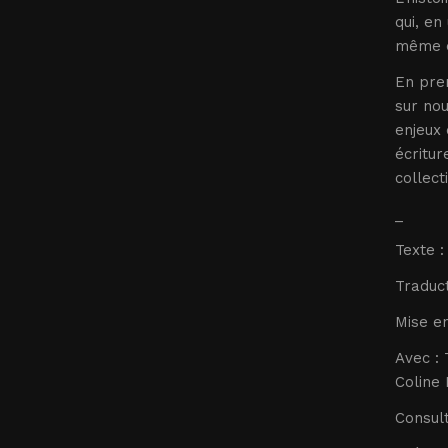
qui, en
même en
En pren
sur nou
enjeux 
écritur
collect
_
Texte 
Traduc
Mise en
Avec : 
Coline 
Consult