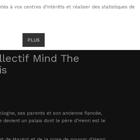
tés à vos centres d’intérêts et réaliser des statistiques de
ITS DE GOMBROWICZ
ACTUALITÉS
PLUS
llectif Mind The
is
ologne, ses parents et son ancienne fiancée,
 devient un palais dont le père d’Henri est le
 et de Margot et de la prise de pouvoir d’Henri