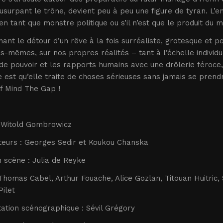
 usurpant le trône, devient peu à peu une figure de tyran. L’enje
 tant que monstre politique ou s’il n’est que le produit du m
ant le détour d’un rêve à la fois surréaliste, grotesque et po
s-mêmes, sur nos propres réalités – tant à l’échelle individ
de pouvoir et les rapports humains avec une drôlerie féroce,
e est qu’elle traite de choses sérieuses sans jamais se prendre
if Mind The Gap !
: Witold Gombrowicz
teurs : Georges Sedir et Koukou Chanska
 scène : Julia de Reyke
Thomas Cabel, Arthur Fouache, Alice Gozlan, Titouan Huitric,
Pilet
ation scénographique : Sévil Grégory