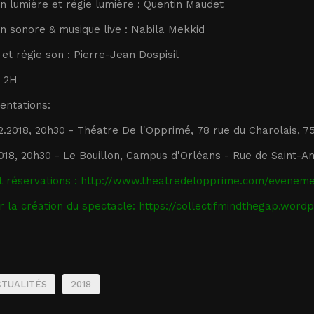
n lumière et régie lumière : Quentin Maudet
n sonore & musique live : Nabila Mekkid
et régie son : Pierre-Jean Dospisil
: 2H
entations:
2.2018, 20h30 - Théatre De l'Opprimé,
78 rue du Charolais, 7
018, 20h30 - Le Bouillon, Campus d'Orléans - Rue de Saint-
t réservations :
http://www.theatredelopprime.com/eveneme
r la création du spectacle:
https://collectifmindthegap.word
CTUALITÉS
2018