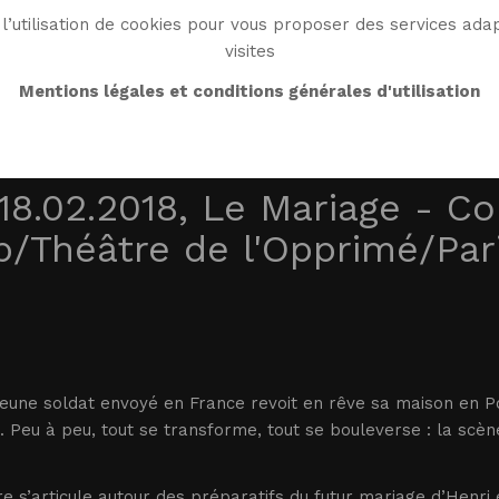
l’utilisation de cookies pour vous proposer des services adap
visites
BIO
OEUVRE
BIBLIO
MONDE WG
ENDRO
Mentions légales et conditions générales d'utilisation
18.02.2018, Le Mariage - Co
/Théâtre de l'Opprimé/Par
jeune soldat envoyé en France revoit en rêve sa maison en P
 Peu à peu, tout se transforme, tout se bouleverse : la scène
ire s’articule autour des préparatifs du futur mariage d’Henri