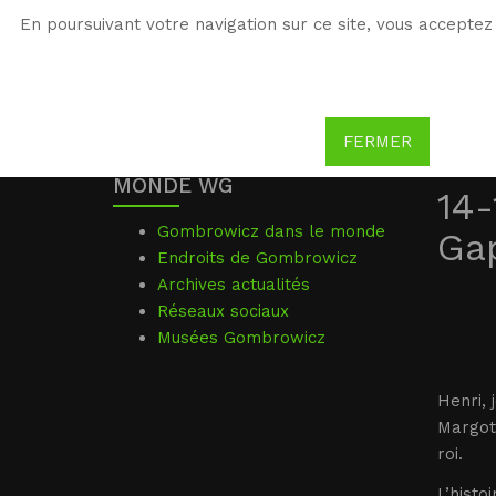
En poursuivant votre navigation sur ce site, vous acceptez 
WG
Witold Gombrowicz
FERMER
MONDE WG
14-
Gombrowicz dans le monde
Gap
Endroits de Gombrowicz
Archives actualités
Réseaux sociaux
Musées Gombrowicz
Henri, 
Margot.
roi.
L’histo