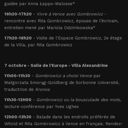
guidée par Anna Łappo-Malosse*
16h20-17h20
-
Vivre à Vence avec Gombrowicz
-
rencontre avec Rita Gombrowicz, épouse de l’écrivain,
entretien mené par Mariola Odzimkowska*
17h20-18h20
- Visite de l'Espace Gombrowicz, 2e étage
de la Villa, par Rita Gombrowicz
7 octobre - Salle de l’Europe - Villa Alexandrine
11h00-11h30
-
Gombrowicz a choisi Vence
par
Małgorzata Smorąg-Goldberg de Sorbonne Université,
traductrice de
Kronos
11h30-12H00
-
Gombrowicz ou la bousculade des mots,
lecture-conférence par Yves Ughes
12h00-13h30
- Balade dans les endroits préférés de
Witold et Rita Gombrowicz à Vence en français. Rendez-