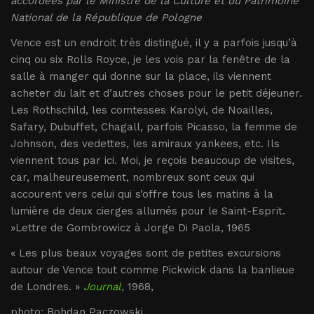
accordées par le Ministre de la Culture et du Patrimoine
National de la République de Pologne
Vence est un endroit très distingué, il y a parfois jusqu’à
cinq ou six Rolls Royce, je les vois par la fenêtre de la
salle à manger qui donne sur la place, ils viennent
acheter du lait et d’autres choses pour le petit déjeuner.
Les Rothschild, les comtesses Karolyi, de Noailles,
Safary, Dubuffet, Chagall, parfois Picasso, la femme de
Johnson, des vedettes, les amiraux yankees, etc. Ils
viennent tous par ici. Moi, je reçois beaucoup de visites,
car, malheureusement, nombreux sont ceux qui
accourent vers celui qui s’offre tous les matins à la
lumière de deux cierges allumés pour le Saint-Esprit.
»Lettre de Gombrowicz à Jorge Di Paola, 1965
« Les plus beaux voyages sont de petites excursions
autour de Vence tout comme Pickwick dans la banlieue
de Londres. »
Journal
,
1968,
photo: Bohdan Paczowski