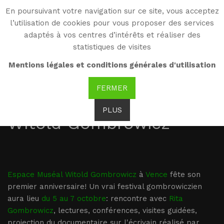
En poursuivant votre navigation sur ce site, vous acceptez
WG
l’utilisation de cookies pour vous proposer des services
Witold Gombrowicz
adaptés à vos centres d’intérêts et réaliser des
statistiques de visites
Mentions légales et conditions générales d'utilisation
5-7.10.2018, Vence, 1er
FERMER
Anniversaire de l'Espace
PLUS
Witold Gombrowicz
Espace Muséal Witold Gombrowicz
à
Vence
fête son
premier anniversaire! Un vrai festival gombrowiczien
aura lieu
du
5 au 7 octobre
: rencontre avec
Rita
Gombrowicz
, lectures, conférences, visites guidées,
projection du documentaire sur l'écrivain réalisé par