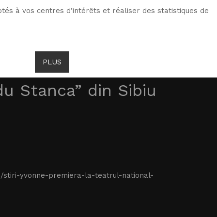
tés à vos centres d’intérêts et réaliser des statistiques de
ITS DE GOMBROWICZ
ACTUALITÉS
PLUS
du Stanca” din Sibiu
stiri-yvonne-premiera-la-teatrul-national-