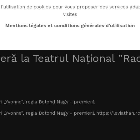
l’utilisation de cookies pour vous proposer des services adap
visites
BIO
OEUVRE
BIBLIO
MONDE WG
ENDRO
Mentions légales et conditions générales d'utilisation
ieră la Teatrul Național ”Ra
 „Yvonne”, regia Botond Nagy - premieră
Yvonne”, regia Botond Nagy - premieră https://leviathan.ro/