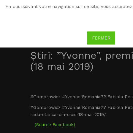
En poursuivant votre navigation sur ce site, vous acceptez 
WG
Witold Gombrowicz
FERMER
Știri: ”Yvonne”, prem
(18 mai 2019)
#Gombrowicz #Yvonne Romania?? Fabiola Petri
#Gombrowicz #Yvonne Romania?? Fabiola Petri „
radu-stanca-din-sibiu-18-mai-2019/
(Source Facebook)