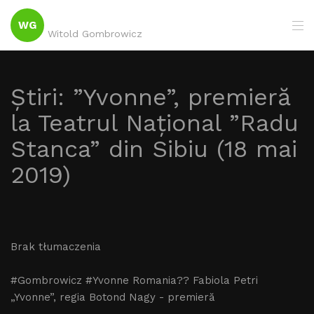
WG
Witold Gombrowicz
Știri: ”Yvonne”, premieră
la Teatrul Național ”Radu
Stanca” din Sibiu (18 mai
2019)
Brak tłumaczenia
#Gombrowicz #Yvonne Romania?? Fabiola Petri
„Yvonne”, regia Botond Nagy - premieră