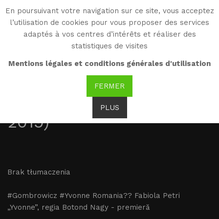
En poursuivant votre navigation sur ce site, vous acceptez
WG
l’utilisation de cookies pour vous proposer des services
Witold Gombrowicz
adaptés à vos centres d’intérêts et réaliser des
statistiques de visites
Știri: ”Yvonne”, premieră
Mentions légales et conditions générales d'utilisation
la Teatrul Național ”Radu
FERMER
Stanca” din Sibiu (18 mai
PLUS
2019)
Brak tłumaczenia
#Gombrowicz #Yvonne Romania?? Fabiola Petri
„Yvonne”, regia Botond Nagy - premieră