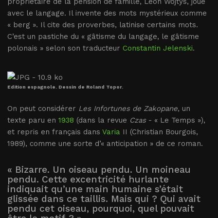
propriétaire de la pension de famille, Léon Wojtys, joue
avec le langage. Il invente des mots mystérieux comme
« berg ». Il cite des proverbes, latinise certains mots.
C’est un pastiche du « gâtisme du langage, le gâtisme
polonais » selon son traducteur
Constantin Jelenski
.
Edition espagnole. Dessin de Roland Topor.
On peut considérer
Les Infortunes de Zakopane
, un
texte paru en
1938
(dans la revue
Czas
- « Le Temps »),
et repris en français dans
Varia
II (Christian Bourgois,
1989), comme une sorte d’« anticipation » de ce roman.
« Bizarre. Un oiseau pendu. Un moineau
pendu. Cette excentricité hurlante
indiquait qu’une main humaine s’était
glissée dans ce taillis. Mais qui ? Qui avait
pendu cet oiseau, pourquoi, quel pouvait