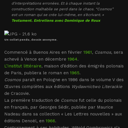
d’interprétations erronées. Et à chaque instant la
construction malhabile se perd dans le chaos. “Cosmos”
est un roman qui se crée lui-même, en s’écrivant. »
Testament. Entretiens avec Dominique de Roux
Un collet pendu, dessin anonyme.
Commencé à Buenos Aires en février
1961
,
Cosmos
, sera
achevé à Vence en décembre
1964
.
L’Institut littéraire
, maison d’édition des émigrés polonais
de Paris, publiera le roman en
1965
.
Cosmos
paraît en Pologne en 1986 dans le volume V des
Œuvres complètes aux éditions
Wydawnictwo Literackie
de Cracovie.
La première traduction de
Cosmos
fut celle du polonais
en français, par Georges Sédir, publiée par Maurice
Nadeau dans sa collection « Les Lettres nouvelles » aux
éditions Denoël, en
1966
.
Contrairement à ses habitudes, Witold Gombrowicz n’a