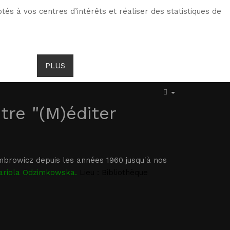
tés à vos centres d’intérêts et réaliser des statistiques de
ITS DE GOMBROWICZ
ACTUALITÉS
PLUS
tre "(M)éditer
mbrowicz depuis les années 1960 jusqu'à nos
Mariola Odzimkowska.
Lieu : Bibliothèque