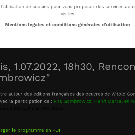
l’utilisation de cookies pour vous proposer des services adap
visites
BIO
OEUVRE
BIBLIO
MONDE WG
ENDRO
Mentions légales et conditions générales d'utilisation
is, 1.07.2022, 18h30, Rencon
mbrowicz"
tre autour des éditions françaises des oeuvres de Witold Go
avec la participation de :
Rita Gombrowicz, Henri Marcel et 
se de Paris, 6 quai d'Orléans.
arger le programme en PDF