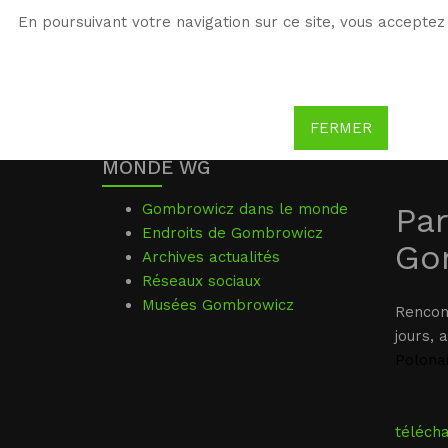
En poursuivant votre navigation sur ce site, vous acceptez 
WG
Witold Gombrowicz
FERMER
MONDE WG
Gombrowicz dans le monde
Par
Endroits de Gombrowicz
Go
Archives actualités
Réseaux sociaux
Musées Gombrowicz
Rencon
jours, 
Polonai
téléch