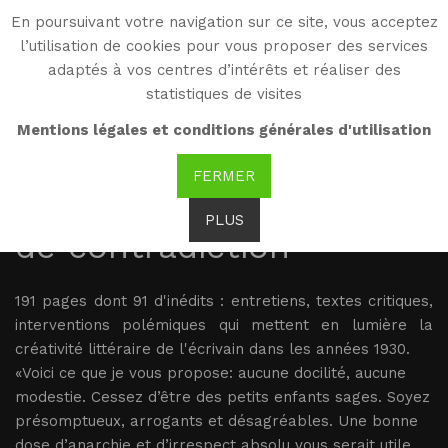
En poursuivant votre navigation sur ce site, vous acceptez
WG
l’utilisation de cookies pour vous proposer des services
Witold Gombrowicz
adaptés à vos centres d’intérêts et réaliser des
statistiques de visites
Mentions légales et conditions générales d'utilisation
2.06.2022, France -
FERMER
Parution du "Sain esprit
PLUS
de contradiction"
191 pages dont 91 d'inédits : entretiens, textes critiques,
interventions polémiques qui mettent en lumière la
créativité littéraire de l'écrivain dans les années 1930.
«Voici ce que je vous propose: aucune docilité, aucune
modestie. Cessez d’être des petits enfants sages. Soyez
présomptueux, arrogants et désagréables. Une bonne
dose d’anarchie et d’irrespect absolu vous serait utile.