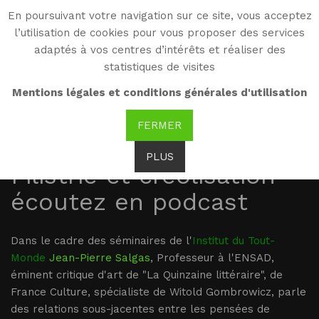
En poursuivant votre navigation sur ce site, vous acceptez
WG
l’utilisation de cookies pour vous proposer des services
Witold Gombrowicz
adaptés à vos centres d’intérêts et réaliser des
statistiques de visites
Mentions légales et conditions générales d'utilisation
6.11.2018, Paris, 19h,
FERMER
Jean-Pierre Salgas -
PLUS
Filistrie et créolisation -
écoutez en podcast
Dans le cadre des séminaires de l'
Institut du Tout-
Monde
Jean-Pierre Salgas
, Professeur à l'ENSAD,
éminent critique d'art de "La Quinzaine littéraire", de
France Culture, spécialiste de Witold Gombrowicz, parle
des relations sous-jacentes entre les pensées de