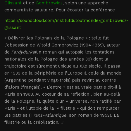
Glissant
et de
Gombrowicz
, selon une approche
comparatiste salutaire. Pour écouter la conférence :
https://soundcloud.com/institutdutoutmonde/gombrowicz-
glissant
« Délivrer les Polonais de la Pologne » : telle fut
l'obsession de Witold Gombrowicz (1904-1969), auteur
de
Ferdydurke
(un roman qui autopsie les tentations
nationales de la Pologne des années 30) dont la
trajectoire est sûrement unique au XXe siècle. Il passa
en 1939 de la périphérie de l'Europe à celle du monde
(Argentine pendant vingt-trois) puis revint au centre
d'alors (français). « L'entre » est sa vraie patrie dit-il à
Paris en 1968. Au coœur de sa réflexion , bien au-delà
de la Pologne, la quête d'un « universel non ratifié par
Paris » et l'utopie de la « filistrie » qui doit remplacer
les patries (T
rans-Atlantique
, son roman de 1952). La
filiistrie ou la créolisation...?