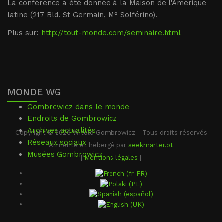
La conférence a été donnée à la Maison de l'Amérique
latine (217 Bld. St Germain, M° Solférino).
Plus sur:
http://tout-monde.com/seminaire.html
MONDE WG
Gombrowicz dans le monde
Endroits de Gombrowicz
Archives actualités
Copyright © 2026 Witold Gombrowicz - Tous droits réservés
Réseaux sociaux
Alimenté et hébergé par
seekmarter.pt
Musées Gombrowicz
|
Mentions légales
|