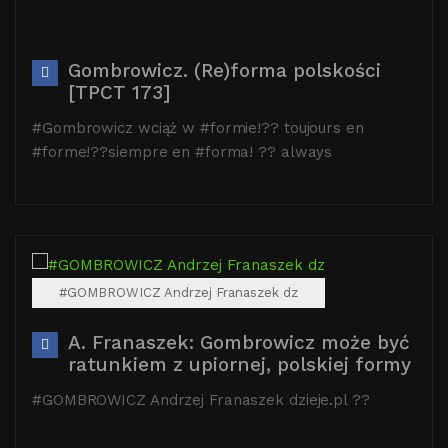
Gombrowicz. (Re)forma polskości
[TPCT 173]
#Gombrowicz wciąż w #formie!?? toujours en
#forme!??siempre en #forma! ?? always
#GOMBROWICZ Andrzej Franaszek dz
A. Franaszek: Gombrowicz może być
ratunkiem z upiornej, polskiej formy
#GOMBROWICZ Andrzej Franaszek dzieje.pl ??