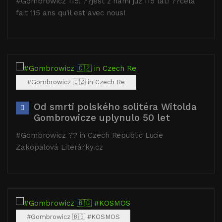
#Gombrowicz 115! ??jest z nami już 115 lat! ??cela
fait 115 ans qu'il est avec nous!
#Gombrowicz 🇨🇿 in Czech Re
Od smrti polského solitéra Witolda
Gombrowicze uplynulo 50 let
#Gombrowicz ?? in Czech Republic Lucie
Zakopalová Literárky.cz
#Gombrowicz 🇧🇬 #KOSMOS