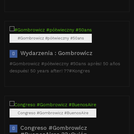
#Gombrowicz #półwieczny #50ans
Wydarzenia : Gombrowicz
#Gombrowicz #półwieczny #50ans après! 50 años
después! 50 years after! ??#Kongres
Congreso #Gombrowicz #BuenosAire
Congreso #Gombrowicz