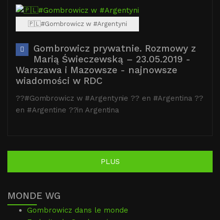
🇵🇱#Gombrowicz w #Argentyni
Gombrowicz prywatnie. Rozmowy z
Marią Świeczewską – 23.05.2019 -
Warszawa i Mazowsze - najnowsze
wiadomości w RDC
??#Gombrowicz w #Argentynie ?? en #Argentina ??
en #Argentine ??in Argentina
PLUS
MONDE WG
Gombrowicz dans le monde