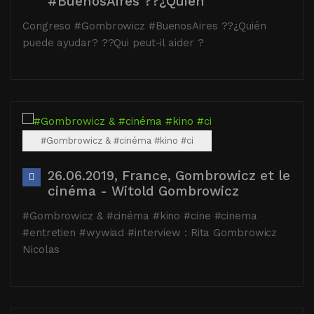
#BuenosAires ??¿Quién
Congreso #Gombrowicz #BuenosAires ??¿Quién
puede ayudar? ??Qui peut-il aider ?
#Gombrowicz & #cinéma #kino #ci
26.06.2019, France, Gombrowicz et le
cinéma - Witold Gombrowicz
#Gombrowicz & #cinéma #kino #cine #cinema
#entretien #wywiad #interview : Rita Gombrowicz
Nicolas