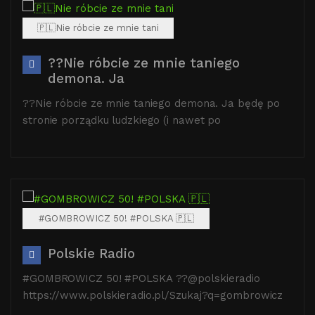
🇵🇱Nie róbcie ze mnie tani
??Nie róbcie ze mnie taniego
demona. Ja
??Nie róbcie ze mnie taniego demona. Ja będę po
stronie porządku ludzkiego (i nawet po
#GOMBROWICZ 50! #POLSKA 🇵🇱
Polskie Radio
#GOMBROWICZ 50! #POLSKA ??@polskieradio
https://www.polskieradio.pl/Szukaj?q=gombrowicz