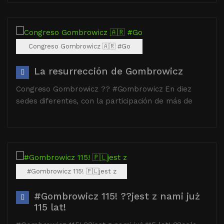
Congreso Gombrowicz 🇦🇷 #Go
La resurrección de Gombrowicz
Congreso Gombrowicz ?? #Gombrowicz En diez
sedes diferentes, con la participación de más de
#Gombrowicz 115! 🇵🇱jest z
#Gombrowicz 115! ??jest z nami już
115 lat!