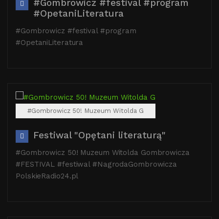
#Gombrowicz #festival #program
#OpetaniLiteratura
#Gombrowicz #festival #program
#OpetaniLiteratura
#Gombrowicz 50! Muzeum Witolda G
Festiwal "Opętani literaturą"
#Gombrowicz 50! Muzeum Witolda Gombrowicza
#FESTIVAL #festiwal #NagrodaGombrowicza
PolskieRadio24.pl