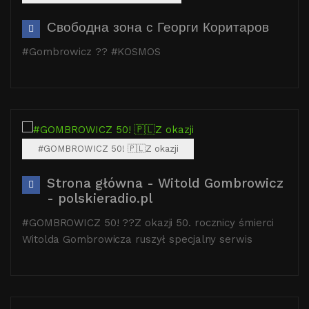
Свободна зона с Георги Коритаров
#Gombrowicz ?? #KOSMOS
#GOMBROWICZ 50! 🇵🇱Z okazji
Strona główna - Witold Gombrowicz
- polskieradio.pl
#GOMBROWICZ 50! ??Z okazji 50. rocznicy śmierci
Witolda Gombrowicza ruszył specjalny serwis