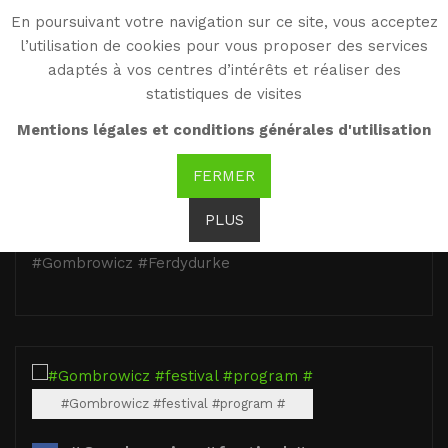
En poursuivant votre navigation sur ce site, vous acceptez
WG
l’utilisation de cookies pour vous proposer des services
Witold Gombrowicz
adaptés à vos centres d’intérêts et réaliser des
statistiques de visites
Mentions légales et conditions générales d'utilisation
FERMER
#Gombrowicz #Ferdydurke https://
PLUS
#Gombrowicz #Ferdydurke
#Gombrowicz #Ferdydurke
#Gombrowicz #festival #program #