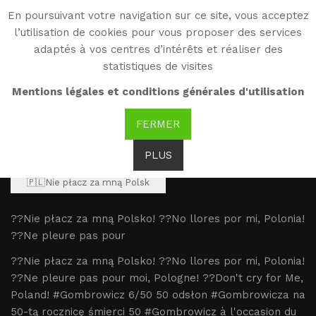
En poursuivant votre navigation sur ce site, vous acceptez
WG
l’utilisation de cookies pour vous proposer des services
Witold Gombrowicz
adaptés à vos centres d’intérêts et réaliser des
statistiques de visites
??Nie płacz za mną
Mentions légales et conditions générales d'utilisation
Polsko! ??No
FERMER
PLUS
🇵🇱Nie płacz za mną Polsk
??Nie płacz za mną Polsko! ??No llores por mi, Polonia!
??Ne pleure pas pour
??Nie płacz za mną Polsko! ??No llores por mi, Polonia!
??Ne pleure pas pour moi, Pologne! ??Don't cry for Me,
Poland! #Gombrowicz 6/50 50 odsłon #Gombrowicza na
50-tą rocznicę śmierci 50 #Gombrowicz à l'occasion du