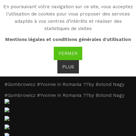
En poursuivant votre navigation sur ce site, vous acceptez
WG
l’utilisation de cookies pour vous proposer des services
Witold Gombrowicz
adaptés à vos centres d’intérêts et réaliser des
statistiques de visites
#Gombrowicz #Yvonne
Mentions légales et conditions générales d'utilisation
in Romania ??by Botond
FERMER
PLUS
#Gombrowicz #Yvonne in Romania ??by Botond Nagy
#Gombrowicz #Yvonne in Romania ??by Botond Nagy