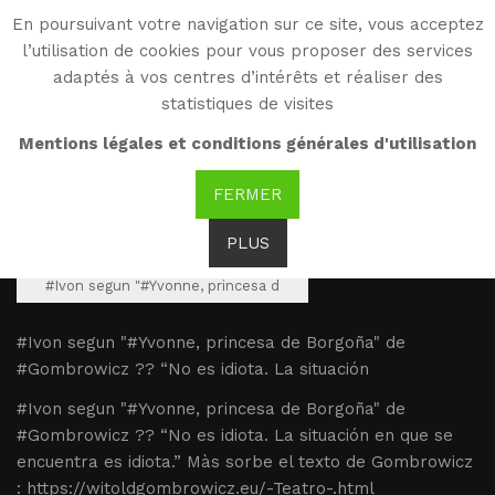
En poursuivant votre navigation sur ce site, vous acceptez
WG
l’utilisation de cookies pour vous proposer des services
Witold Gombrowicz
adaptés à vos centres d’intérêts et réaliser des
statistiques de visites
#Ivon segun "#Yvonne,
Mentions légales et conditions générales d'utilisation
princesa de Borgoña" de
FERMER
PLUS
#Ivon segun "#Yvonne, princesa d
#Ivon segun "#Yvonne, princesa de Borgoña" de
#Gombrowicz ?? “No es idiota. La situación
#Ivon segun "#Yvonne, princesa de Borgoña" de
#Gombrowicz ?? “No es idiota. La situación en que se
encuentra es idiota.” Màs sorbe el texto de Gombrowicz
: https://witoldgombrowicz.eu/-Teatro-.html