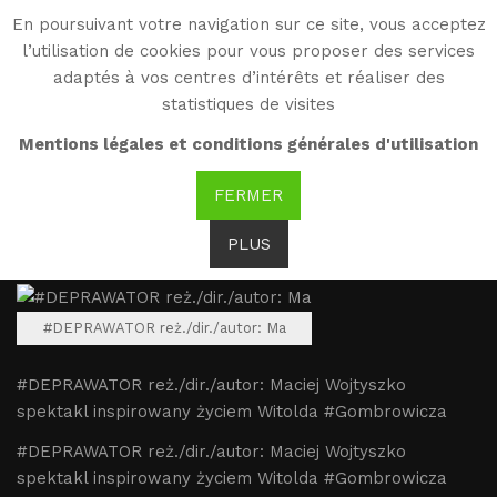
En poursuivant votre navigation sur ce site, vous acceptez
WG
l’utilisation de cookies pour vous proposer des services
Witold Gombrowicz
adaptés à vos centres d’intérêts et réaliser des
statistiques de visites
#DEPRAWATOR
Mentions légales et conditions générales d'utilisation
reż./dir./autor: Maciej
FERMER
Wojtyszko
PLUS
#DEPRAWATOR reż./dir./autor: Ma
#DEPRAWATOR reż./dir./autor: Maciej Wojtyszko
spektakl inspirowany życiem Witolda #Gombrowicza
#DEPRAWATOR reż./dir./autor: Maciej Wojtyszko
spektakl inspirowany życiem Witolda #Gombrowicza