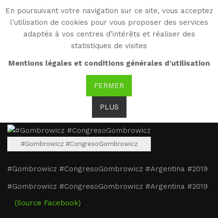
En poursuivant votre navigation sur ce site, vous acceptez
WG
l’utilisation de cookies pour vous proposer des services
Witold Gombrowicz
adaptés à vos centres d’intérêts et réaliser des
statistiques de visites
#Gombrowicz
Mentions légales et conditions générales d'utilisation
#CongresoGombrowicz
FERMER
#Argentina #2019
PLUS
#Gombrowicz #CongresoGombrowicz
#Gombrowicz #CongresoGombrowicz #Argentina #2019
#Gombrowicz #CongresoGombrowicz #Argentina #2019
(Source Facebook)