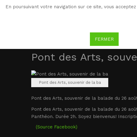
En poursuivant votre navigation sur ce site, vous acceptez 
WG
Witold Gombrowicz
FERMER
Pont des Arts, souve
Pont des Arts, souvenir de la ba
Pont des Arts, souvenir de la balade du 26 aoû
Pont des Arts, souvenir de la balade du 26 aoû
Panthéon. Durée 2h. Soyez bienvenus! Inscriptio
(Source Facebook)