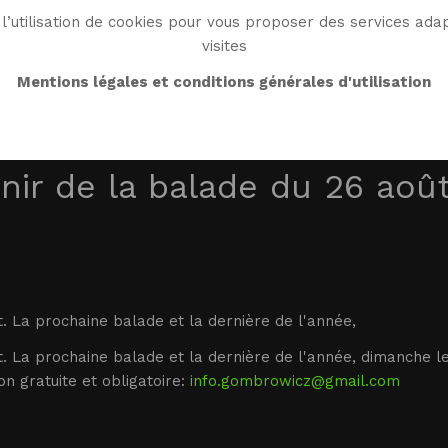
l’utilisation de cookies pour vous proposer des services adap
visites
BIO
OEUVRE
BIBLIO
MONDE WG
ENDRO
Mentions légales et conditions générales d'utilisation
nir de la balade du 26 août
t. La prochaine balade et la dernière de l'année,
t. La prochaine balade et la dernière de l'année, dimanche 
n gratuite et obligatoire:
info.gombrowicz@gmail.com