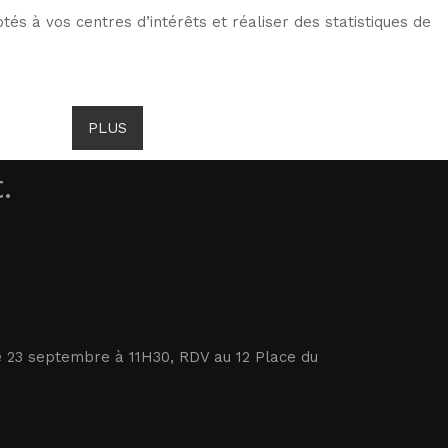
tés à vos centres d’intérêts et réaliser des statistiques de
ITS DE GOMBROWICZ
ACTUALITÉS
PLUS
.
le 23 septembre à 11H30, RDV au 12 Place du