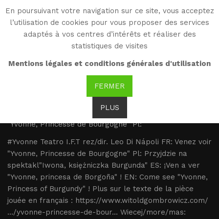
En poursuivant votre navigation sur ce site, vous acceptez
WG
l’utilisation de cookies pour vous proposer des services
Witold Gombrowicz
adaptés à vos centres d’intérêts et réaliser des
statistiques de visites
#Yvonne Teatro I.F.T
Mentions légales et conditions générales d'utilisation
rez/dir. Leo Di Nápoli FR:
FERMER
PLUS
#Yvonne Teatro I.F.T rez/dir. Leo Di Nápoli FR: Venez voir
"Yvonne, Princesse de Bourgogne" Pl:
#Yvonne Teatro I.F.T rez/dir. Leo Di Nápoli FR: Venez voir
"Yvonne, Princesse de Bourgogne" Pl: Przyjdzie na
spektakl"Iwona, księżniczka Burgunda" ES: ¡Ven a ver
"Yvonne, princesa de Borgoña" ! EN: Come see "Yvonne,
Princess of Burgundy" ! Plus sur le texte de la pièce
jouée en français : https://www.witoldgombrowicz.com/
…/yvonne-princesse-de-bour… Wiecej/more/mas: