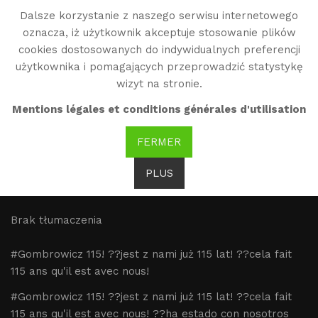
Dalsze korzystanie z naszego serwisu internetowego
WG
oznacza, iż użytkownik akceptuje stosowanie plików
Witold Gombrowicz
cookies dostosowanych do indywidualnych preferencji
użytkownika i pomagających przeprowadzić statystykę
wizyt na stronie.
#Gombrowicz 115! ??jest
Mentions légales et conditions générales d'utilisation
z nami już 115 lat!
FERMER
PLUS
#Gombrowicz 115! 🇵🇱jest z
Brak tłumaczenia
#Gombrowicz 115! ??jest z nami już 115 lat! ??cela fait
115 ans qu'il est avec nous!
#Gombrowicz 115! ??jest z nami już 115 lat! ??cela fait
115 ans qu'il est avec nous! ??ha estado con nosotros