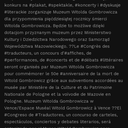
konkurs na #plakat, #spektakle, #koncerty i #dyskusje
#literackie zorganizuje Muzeum Witolda Gombrowicza
dla przypomnienia pięćdziesiątej rocznicy śmierci
Witolda Gombrowicza. Będzie to możliwe dzięki
dotacjom przyznanym muzeum przez Ministerstwo
Kultury i Dziedzictwa Narodowego oraz Samorząd
Województwa Mazowieckiego. ??Le #Congrès des
#traducteurs, un concours d'#affiches, de
#performances, de #concerts et de #débats #littéraires
seront organisés par Muzeum Witolda Gombrowicza
pour commémorer le 50e #anniversaire de la mort de
Witold Gombrowicz grâce aux subventions accordées au
musée par Ministère de la Culture et du Patrimoine
Nationale de Pologne et la voïvodie de Mazovie en
Pologne. Muzeum Witolda Gombrowicza w
Vence/Espace Muséal Witold Gombrowicz à Vence ??El
#Congreso de #Traductores, un concurso de carteles,
espectáculos, conciertos y debates literarios, será