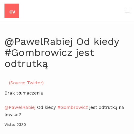
CV
@PawelRabiej Od kiedy
#Gombrowicz jest
odtrutką
(Source Twitter)
Brak tłumaczenia
@PawelRabiej
Od kiedy
#Gombrowicz
jest odtrutką na
lewicę?
Visto: 2330