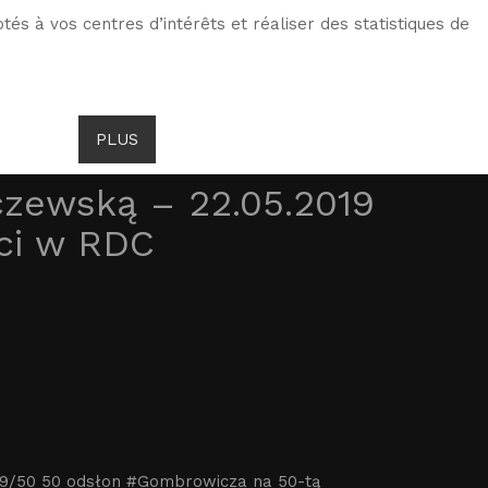
tés à vos centres d’intérêts et réaliser des statistiques de
TS DE GOMBROWICZ
NEWS
PLUS
LANG
zewską – 22.05.2019
ci w RDC
 9/50 50 odsłon #Gombrowicza na 50-tą