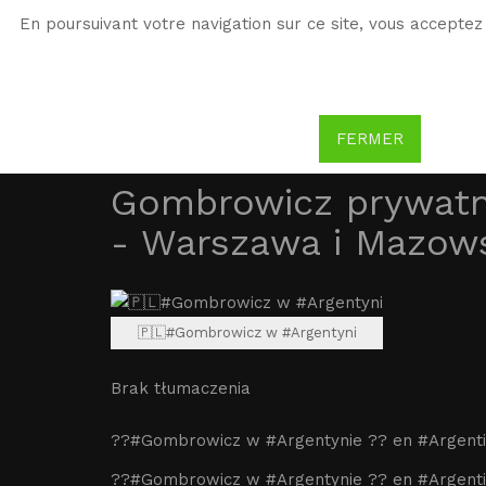
En poursuivant votre navigation sur ce site, vous acceptez 
WG
Witold Gombrowicz
FERMER
Gombrowicz prywatn
- Warszawa i Mazow
🇵🇱#Gombrowicz w #Argentyni
Brak tłumaczenia
??#Gombrowicz w #Argentynie ?? en #Argentin
??#Gombrowicz w #Argentynie ?? en #Argenti