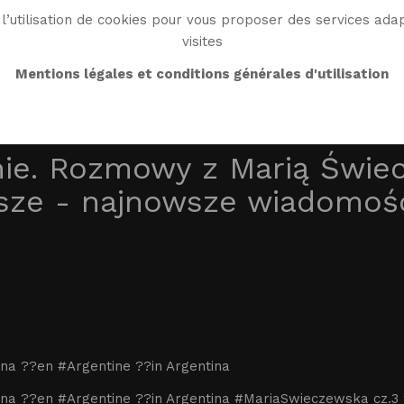
l’utilisation de cookies pour vous proposer des services adap
visites
BIO
WORK
BIBLIO
WG WORLD
ENDROI
Mentions légales et conditions générales d'utilisation
ie. Rozmowy z Marią Świec
sze - najnowsze wiadomoś
a ??en #Argentine ??in Argentina
na ??en #Argentine ??in Argentina #MariaSwieczewska cz.3