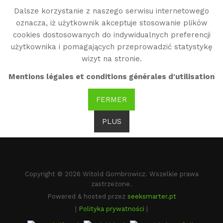
Dalsze korzystanie z naszego serwisu internetowego
WG
oznacza, iż użytkownik akceptuje stosowanie plików
Witold Gombrowicz
cookies dostosowanych do indywidualnych preferencji
użytkownika i pomagających przeprowadzić statystykę
wizyt na stronie.
Błąd
×
Mentions légales et conditions générales d'utilisation
Nie masz uprawnień, by zobaczyć tę część witryny.
FERMER
PLUS
Copyright © 2026 Witold Gombrowicz. Wszelkie prawa
zastrzeżone.
Powered & hosted przez
seeksmarter.pt
|
Polityka prywatności
|