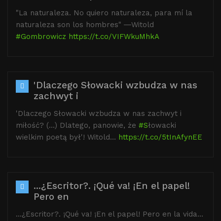
"La naturaleza. No quiero naturaleza, para mí la
naturaleza son los hombres" ―Witold
#Gombrowicz
https://t.co/VIFWkuMhkA
'Dlaczego Słowacki wzbudza w nas
zachwyt i
'Dlaczego Słowacki wzbudza w nas zachwyt i
miłość? (…) Dlatego, panowie, że
#S
łowacki
wielkim poetą był'! Witold…
https://t.co/5tInAfynEE
...¿Escritor?. ¡Qué va! ¡En el papel!
Pero en
...¿Escritor?. ¡Qué va! ¡En el papel! Pero en la vida…