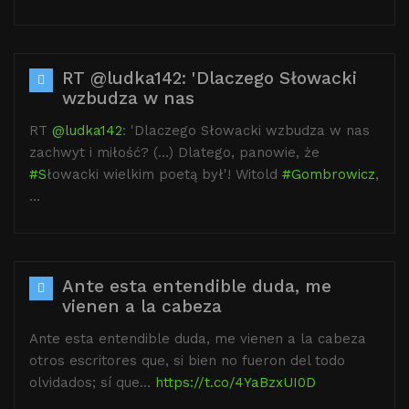
RT @ludka142: 'Dlaczego Słowacki
wzbudza w nas
RT
@ludka142
: 'Dlaczego Słowacki wzbudza w nas
zachwyt i miłość? (…) Dlatego, panowie, że
#S
łowacki wielkim poetą był'! Witold
#Gombrowicz
,
…
Ante esta entendible duda, me
vienen a la cabeza
Ante esta entendible duda, me vienen a la cabeza
otros escritores que, si bien no fueron del todo
olvidados; sí que…
https://t.co/4YaBzxUI0D