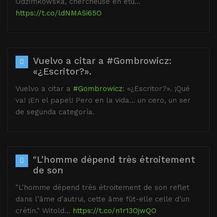
Odzimkowska, chercheuse en étu…
https://t.co/ldNMASi65O
Vuelvo a citar a #Gombrowicz:
«¿Escritor?».
Vuelvo a citar a
#Gombrowicz
: «¿Escritor?». ¡Qué
va! ¡En el papel! Pero en la vida… un cero, un ser
de segunda categoría.
"L’homme dépend très étroitement
de son
"L’homme dépend très étroitement de son reflet
dans l’âme d’autrui, cette âme fût-elle celle d’un
crétin." Witold…
https://t.co/n1r13OjwQO