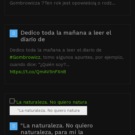
Gombrowicza ?️Ten rok jest opowieścią o rodz…
Dedico toda la mañana a leer el
diario de
Dedico toda la mañana a leer el diario de
#Gombrowicz
, tomo algunos apuntes, por ejemplo,
cuando dice: “¿Quién soy?…
https://t.co/QmAV5nFXnB
"La naturaleza. No quiero natura
"La naturaleza. No quiero
naturaleza, para mí la