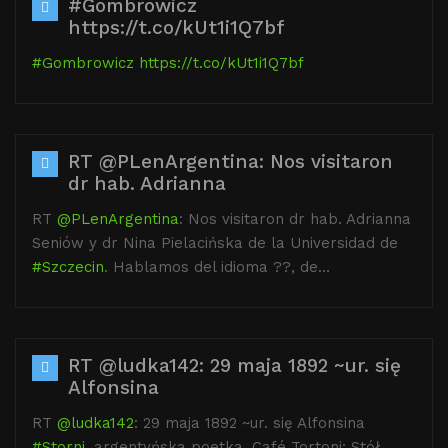
#Gombrowicz
https://t.co/kUt1i1Q7bf
#Gombrowicz
https://t.co/kUt1i1Q7bf
RT @PLenArgentina: Nos visitaron
dr hab. Adrianna
RT
@PLenArgentina
: Nos visitaron dr hab. Adrianna
Seniów y dr Nina Pielacińska de la Universidad de
#Szczecin
. Hablamos del idioma ??, de…
RT @ludka142: 29 maja 1892 ~ur. się
Alfonsina
RT
@ludka142
: 29 maja 1892 ~ur. się Alfonsina
#Storni
, argentyńska poetka. Café Tortoni: Stół,