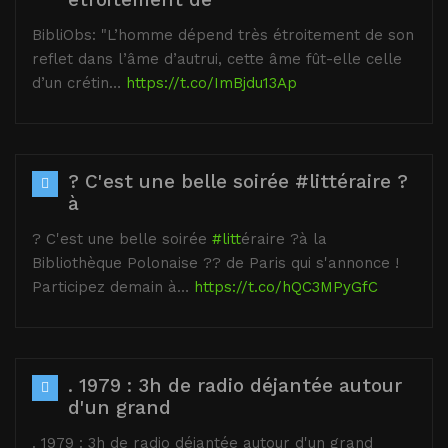
BibliObs: "L’homme dépend très étroitement de son
reflet dans l’âme d’autrui, cette âme fût-elle celle
d’un crétin…
https://t.co/ImBjdu13Ap
? C'est une belle soirée #littéraire ?
à
? C'est une belle soirée
#litt
éraire ?à la
Bibliothèque Polonaise ?? de Paris qui s'annonce !
Participez demain à…
https://t.co/hQC3MPyGfC
. 1979 : 3h de radio déjantée autour
d'un grand
. 1979 : 3h de radio déjantée autour d'un grand