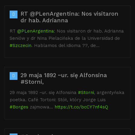
RT @PLenArgentina: Nos visitaron
dr hab. Adrianna
RT
@PLenArgentina
: Nos visitaron dr hab. Adrianna
Seniów y dr Nina Pielacińska de la Universidad de
#Szczecin
. Hablamos del idioma ??, de…
29 maja 1892 ~ur. się Alfonsina
#Storni,
29 maja 1892 ~ur. się Alfonsina
#Storni
, argentyńska
poetka. Café Tortoni: Stół, który Jorge Luis
#Borges
zajmowa…
https://t.co/bcCY7nf4sQ