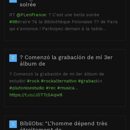
soirée
RT
@PLenFrance
: ? C'est une belle soirée
#litt
éraire ?à la Bibliothèque Polonaise ?? de Paris
qui s'annonce ! Participez demain à la table…
? Comenzó la grabación de mi 3er
álbum de
? Comenzó la grabación de mi 3er álbum de
estudio!
#rock
#rockalternativo
#grabaci
ón
#plutonioestudio
#rec
#musica
…
https://t.co/JDT7cSAqw8
BibliObs: "L’homme dépend très
étroitement de