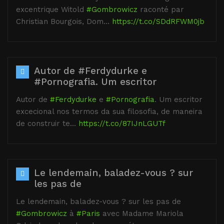
excentrique Witold
#Gombrowicz
raconté par
Christian Bourgois, Dom…
https://t.co/SDdRFWM0jb
Autor de #Ferdydurke e
#Pornografia. Um escritor
Autor de
#Ferdydurke
e
#Pornografia
. Um escritor
excecional nos termos da sua filosofia, de maneira
de construir te…
https://t.co/87IJnLGUTf
Le lendemain, baladez-vous ? sur
les pas de
Le lendemain, baladez-vous ? sur les pas de
#Gombrowicz
à
#Paris
avec Madame Mariola