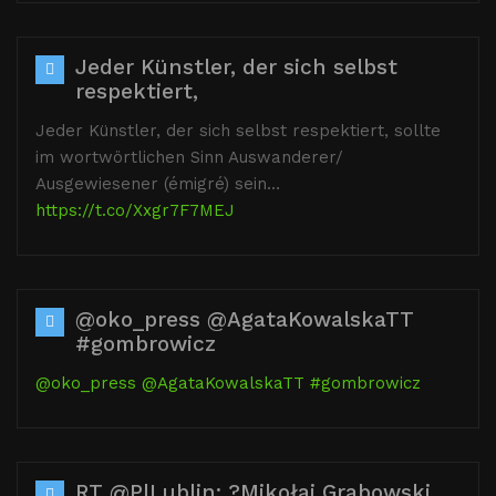
Jeder Künstler, der sich selbst
respektiert,
Jeder Künstler, der sich selbst respektiert, sollte
im wortwörtlichen Sinn Auswanderer/
Ausgewiesener (émigré) sein…
https://t.co/Xxgr7F7MEJ
@oko_press @AgataKowalskaTT
#gombrowicz
@oko_press
@AgataKowalskaTT
#gombrowicz
RT @PlLublin: ?Mikołaj Grabowski