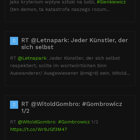
jako kryterium wpływ sztuki na ludzi,
#Sienkiewicz
(ten demon, ta katastrofa naszego rozum…
RT @Letnapark: Jeder Künstler, der
sich selbst
RT
@Letnapark
: Jeder Künstler, der sich selbst
respektiert, sollte im wortwörtlichen Sinn
Auswanderer/ Ausgewiesener (émigré) sein. Witold…
RT @WitoldGombro: #Gombrowicz
1/2
RT
@WitoldGombro
:
#Gombrowicz
1/2
https://t.co/Wr9JGf3M47