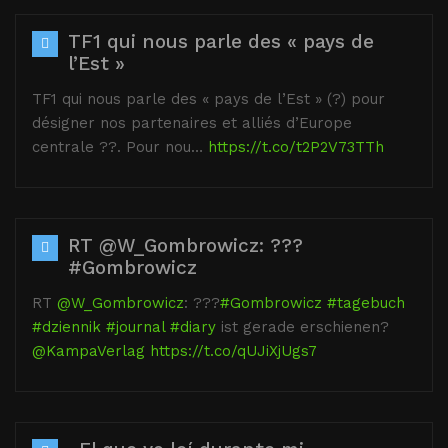
TF1 qui nous parle des « pays de
l’Est »
TF1 qui nous parle des « pays de l’Est » (?) pour
désigner nos partenaires et alliés d’Europe
centrale ??. Pour nou…
https://t.co/t2P2V73TTh
RT @W_Gombrowicz: ???
#Gombrowicz
RT
@W_Gombrowicz
: ???
#Gombrowicz
#tagebuch
#dziennik
#journal
#diary
ist gerade erschienen?
@KampaVerlag
https://t.co/qUJiXjUgs7