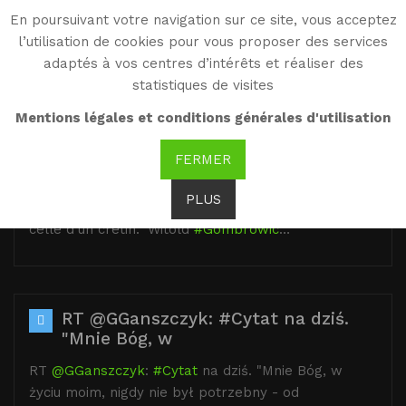
En poursuivant votre navigation sur ce site, vous acceptez
WG
l’utilisation de cookies pour vous proposer des services
Witold Gombrowicz
adaptés à vos centres d’intérêts et réaliser des
statistiques de visites
Mentions légales et conditions générales d'utilisation
RT @BibliObs: "L’homme dépend
très
FERMER
RT
@BibliObs
: "L’homme dépend très étroitement
PLUS
de son reflet dans l’âme d’autrui, cette âme fût-elle
celle d’un crétin." Witold
#Gombrowic
…
RT @GGanszczyk: #Cytat na dziś.
"Mnie Bóg, w
RT
@GGanszczyk
:
#Cytat
na dziś. "Mnie Bóg, w
życiu moim, nigdy nie był potrzebny - od