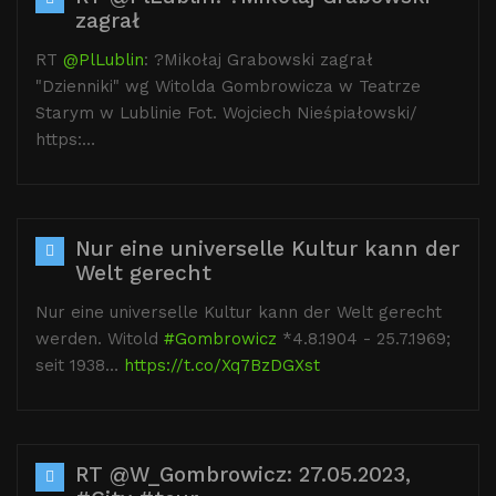
zagrał
RT
@PlLublin
: ?Mikołaj Grabowski zagrał
"Dzienniki" wg Witolda Gombrowicza w Teatrze
Starym w Lublinie Fot. Wojciech Nieśpiałowski/
https:…
Nur eine universelle Kultur kann der
Welt gerecht
Nur eine universelle Kultur kann der Welt gerecht
werden. Witold
#Gombrowicz
*4.8.1904 - 25.7.1969;
seit 1938…
https://t.co/Xq7BzDGXst
RT @W_Gombrowicz: 27.05.2023,