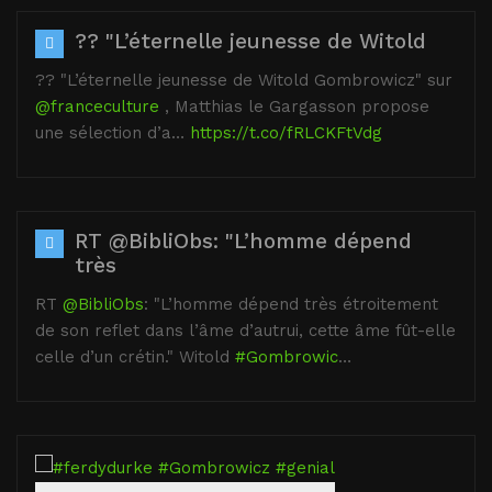
?? "L’éternelle jeunesse de Witold
?? "L’éternelle jeunesse de Witold Gombrowicz" sur
@franceculture
, Matthias le Gargasson propose
une sélection d’a…
https://t.co/fRLCKFtVdg
RT @BibliObs: "L’homme dépend
très
RT
@BibliObs
: "L’homme dépend très étroitement
de son reflet dans l’âme d’autrui, cette âme fût-elle
celle d’un crétin." Witold
#Gombrowic
…