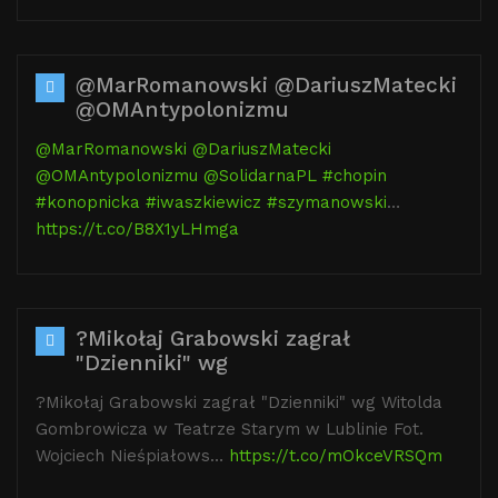
@MarRomanowski @DariuszMatecki
@OMAntypolonizmu
@MarRomanowski
@DariuszMatecki
@OMAntypolonizmu
@SolidarnaPL
#chopin
#konopnicka
#iwaszkiewicz
#szymanowski
…
https://t.co/B8X1yLHmga
?Mikołaj Grabowski zagrał
"Dzienniki" wg
?Mikołaj Grabowski zagrał "Dzienniki" wg Witolda
Gombrowicza w Teatrze Starym w Lublinie Fot.
Wojciech Nieśpiałows…
https://t.co/mOkceVRSQm