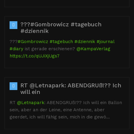
???#Gombrowicz #tagebuch
#dziennik
???
#Gombrowicz
#tagebuch
#dziennik
#journal
#diary
ist gerade erschienen?
@KampaVerlag
https://t.co/qUJiXjUgs7
RT @Letnapark: ABENDGRUß!?? Ich
will ein
RT
@Letnapark
: ABENDGRUß!?? Ich will ein Ballon
sein, aber an der Leine, eine Antenne, aber
geerdet, ich will fähig sein, mich in die gewö…