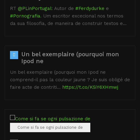
RT
@PLinPortugal
: Autor de
#Ferdydurke
e
#Pornografia
. Um escritor excecional nos termos
da sua filosofia, de maneira de construir textos e…
Un bel exemplaire (pourquoi mon
Ipod ne
Un bel exemplaire (pourquoi mon Ipod ne
comprend-il pas la couleur jaune ? Je suis obligé de
faire acte de contriti…
https://t.co/KSiY6XHmwj
Come si fa se ogni pulsazione de