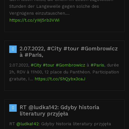
Stunden der Langeweile gegen solche des
Vergnügens einzutauschen.…
https://t.co/yWj5rb3VWi
2.07.2022, #City #tour #Gombrowicz
à #Paris,
2.07.2022,
#City
#tour
#Gombrowicz
à
#Paris
, durée
2h, RDV à 11h00, 12 place du Panthéon. Participation
gratuite, I…
https://t.co/ShQybx3caJ
RT @ludka142: Gdyby historia
literatury przyjęła
RT
@ludka142
: Gdyby historia literatury przyjęła