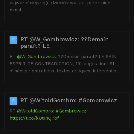
najwcześniejszego dzieciństwa, ani przez pięć
minut…
RT @W_Gombrowicz: ??Demain
paraît? LE
RT
@W_Gombrowicz
: ??Demain paraît? LE SAIN
ESPRIT DE CONTRADICTION, 191 pages dont 91
d'inédits : entretiens, textes critiques, interventio…
RT @WitoldGombro: #Gombrowicz
RT
@WitoldGombro
:
#Gombrowicz
https://t.co/kUt1i1Q7bf