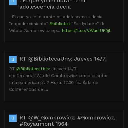
. El que yo leí durante mi
adolescencia decía
. El que yo leí durante mi adolescencia decía
"nopodernimiento"
#bibliotuit
"Ferdydurke" de
Witold Gombrowicz ep…
https://t.co/VWusIUF0jt
RT @BibliotecaUns: Jueves 14/7,
RT
@BibliotecaUns
: Jueves 14/7,
conferencia:"Witold Gombrowicz como escritor
latinoamericano". ? Hora: 17.30 hs. Sala de
Conferencias del…
RT @W_Gombrowicz: #Gombrowicz,
#Royaumont 1964