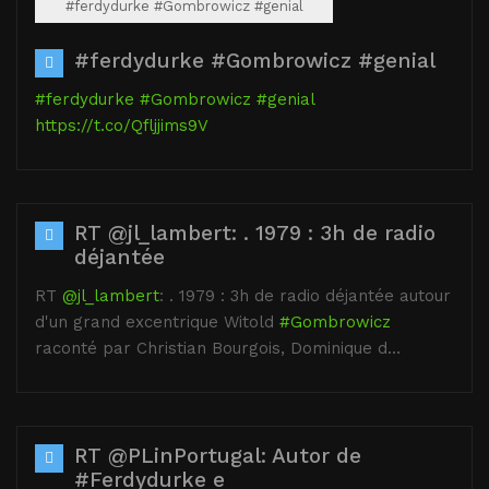
#ferdydurke #Gombrowicz #genial
#ferdydurke #Gombrowicz #genial
#ferdydurke
#Gombrowicz
#genial
https://t.co/Qfljjims9V
RT @jl_lambert: . 1979 : 3h de radio
déjantée
RT
@jl_lambert
: . 1979 : 3h de radio déjantée autour
d'un grand excentrique Witold
#Gombrowicz
raconté par Christian Bourgois, Dominique d…
RT @PLinPortugal: Autor de
#Ferdydurke e