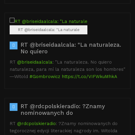
RT @briseidaalcala: "La naturale
RT @briseidaalcala: "La naturaleza.
No quiero
RT
@briseidaalcala
: "La naturaleza. No quiero
naturaleza, para mí la naturaleza son los hombres"
―Witold
#Gombrowicz
https://t.co/VIFWkuMhkA
RT @rdcpolskieradio: ?Znamy
nominowanych do
RT
@rdcpolskieradio
: ?Znamy nominowanych do
tegorocznej edycji literackiej nagrody im. Witolda