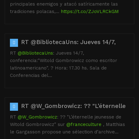
principales enemigos y atacó satíricamente las
tradiciones polacas,…
https://t.co/ZJoVLRCkGM
RT @BibliotecaUns: Jueves 14/7,
RT
@BibliotecaUns
: Jueves 14/7,
conferencia:"Witold Gombrowicz como escritor
latinoamericano". ? Hora: 17.30 hs. Sala de
Conferencias del…
RT @W_Gombrowicz: ?? "L’éternelle
RT
@W_Gombrowicz
: ?? "L’éternelle jeunesse de
Witold Gombrowicz" sur
@franceculture
, Matthias
le Gargasson propose une sélection d’archive…