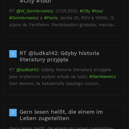
#City #tour
RT
@W_Gombrowicz
: 27.05.2023,
#City
#tour
#Gombrowicz
à
#Paris
, durée 2h, RDV à 15h00, 12
place du Panthéon. Participation gratuite, Inscrip…
RT @ludka142: Gdyby historia
literatury przyjęła
RT
@ludka142
: Gdyby historia literatury przyjęła
jako kryterium wpływ sztuki na ludzi,
#Sienkiewicz
(ten demon, ta katastrofa naszego rozum…
Gern lesen heißt, die einem im
Leben zugeteilten
Gern lesen heißt, die einem im Leben zugeteilten