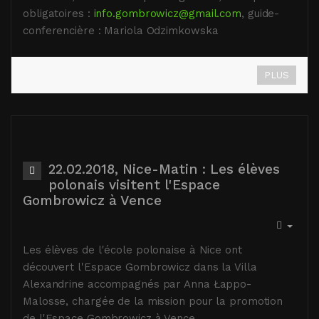
obligatoires :
info.gombrowicz@gmail.com
, guide-
conferencière : Mariola Odzimkowska
PLUS
22.02.2018, Nice-Matin : Les élèves
polonais visitent l'Espace
Gombrowicz à Vence
Les élèves de l'école polonaise à Nice ont
découvert l'Espace Gombrowicz dans la Villa
Alexandrine accompagnés par Anna Łappo-
Malosse, chargée de la mission pour la promotion
de l'Espace Gombrowicz à Vence