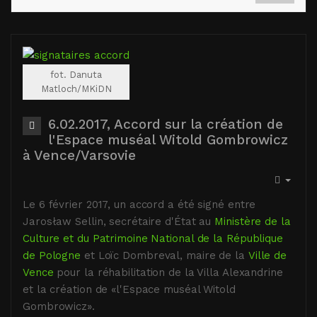
fot. Danuta
Matloch/MKiDN
6.02.2017, Accord sur la création de
l'Espace muséal Witold Gombrowicz
à Vence/Varsovie
Le 6 février 2017, un accord a été signé entre
Jarosław Sellin, secrétaire d'État au
Ministère de la
Culture et du Patrimoine National de la République
de Pologne
et Loïc Dombreval, maire de la
Ville de
Vence
pour la réhabilitation de la Villa Alexandrine
et la création de «l'Espace muséal Witold
Gombrowicz».