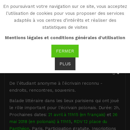
En poursuivant votre navigation sur ce site, vous acceptez
WG
l’utilisation de cookies pour vous proposer des services
Witold Gombrowicz
adaptés à vos centres d’intérêts et réaliser des
statistiques de visites
Mentions légales et conditions générales d'utilisation
FERMER
29.03.2018, City tour Gombrowicz à
Paris
PLUS
De l'étudiant anonyme à l'écrivain reconnu -
endroits, rencontres, souvenirs.
Balade littéraire dans les lieux parisiens qui ont joué
le rôle important pour l'écrivain polonais. Durée: 2h,
Prochaines dates:
21 avril à 11h15 (en français)
et
26
mai 2018 (en polonais) à 11h15
,
RDV 12 place du
Panthéon
, Paris. Participation gratuite, Inscriptions