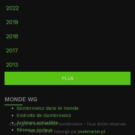
2022
2019
2018
2017
2013
PLUS
MONDE WG
Gombrowicz dans le monde
Endroits de Gombrowicz
Archives actualités
Copyright © 2026 Witold Gombrowicz - Tous droits réservés
Réseaux sociaux
Alimenté et hébergé par
seekmarter.pt