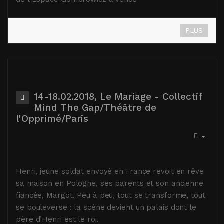
PLUS
14-18.02.2018, Le Mariage - Collectif
Mind The Gap/Théâtre de
l'Opprimé/Paris
Henri, jeune soldat envoyé en France revoit en rêve
sa maison en Pologne, ses parents et son ancienne
fiancée, Margot. Peu à peu, tout se transforme, tout
se bouleverse : la scène devient un palais dont le
père d’Henri est le roi.