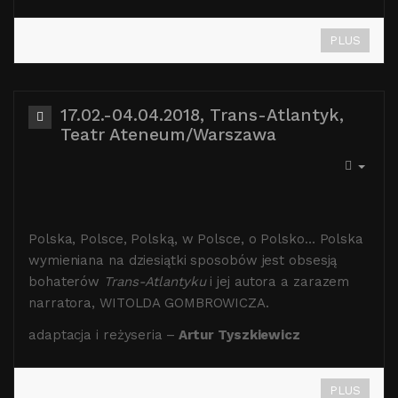
PLUS
17.02.-04.04.2018, Trans-Atlantyk,
Teatr Ateneum/Warszawa
Polska, Polsce, Polską, w Polsce, o Polsko… Polska
wymieniana na dziesiątki sposobów jest obsesją
bohaterów
Trans-Atlantyku
i jej autora a zarazem
narratora, WITOLDA GOMBROWICZA.
adaptacja i reżyseria
–
Artur Tyszkiewicz
PLUS