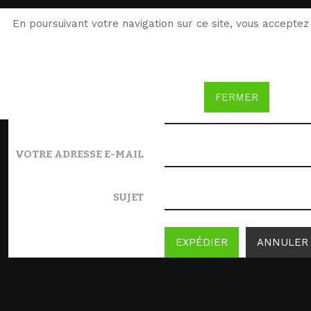
Envoyer ce lien par e-mail
En poursuivant votre navigation sur ce site, vous acceptez 
DESTINATAIRE
FERMER
EXPÉDITEUR
VOTRE ADRESSE E-MAIL
SUJET
EXPÉDIER
ANNULER